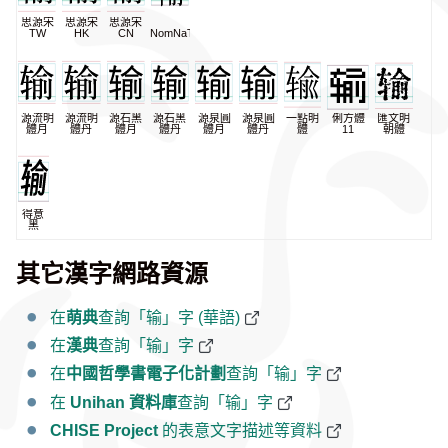
思源宋
思源宋
思源宋
TW
HK
CN
NomNaTong
源流明
源流明
源石黑
源石黑
源泉圓
源泉圓
一點明
俐方體
匯文明
體月
體丹
體月
體丹
體月
體丹
體
11
朝體
得意
黑
其它漢字網路資源
在
萌典
查詢「输」字 (華語)
在
漢典
查詢「输」字
在
中國哲學書電子化計劃
查詢「输」字
在
Unihan 資料庫
查詢「输」字
CHISE Project
的表意文字描述等資料