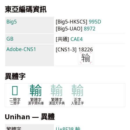
東亞編碼資訊
Big5
[Big5-HKSCS]
995D
[Big5-UAO]
8972
GB
[共通]
CAE4
Adobe-CNS1
[CNS1-3]
18226
異體字
𰹰
輸
輸
輸
二簡字
繁體字
繁體字
正字
二簡字
漢字資料庫
漢語大字典
入管正字
Unihan — 異體
繁體字
U+8F38 輸