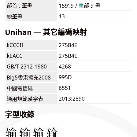
部首 . 筆畫
159'.9 /
⾞
部 9 畫
13
總筆畫
Unihan — 其它編碼映射
kCCCII
275B4E
kEACC
275B4E
GB/T 2312-1980
4268
995D
Big5香港擴充2008
6551
中國電信碼
2013:2890
通用規範漢字表
字型收錄