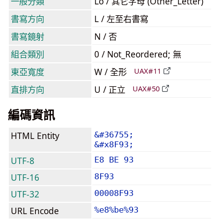
一般分類
Lo / 其它字母 (Other_Letter)
書寫方向
L / 左至右書寫
書寫鏡射
N / 否
組合類別
0 / Not_Reordered; 無
東亞寬度
W / 全形
UAX#11
直排方向
U / 正立
UAX#50
編碼資訊
HTML Entity
&#36755;
&#x8F93;
UTF-8
E8 BE 93
UTF-16
8F93
UTF-32
00008F93
URL Encode
%e8%be%93