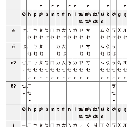
ㆷ
ㆷ
ㆷ
ㆷ
ㆷ
ㆷ
ㆷ
ㆷ
Ø
h
p
pʰ
b
m
t
tʰ
n
l
ʦ/
ʦʰ/
ʣ/
s/
k
kʰ
g
ŋ
ʨ
ʨʰ
ʥ
ɕ
e
ㆤ
ㄏ
ㄅ
ㄆ
ㆠ
ㄇ
ㄉ
ㄊ
ㄋ
ㄌ
ㄗ
ㄘ
ㄙ
ㄍ
ㄎ
ㆣ
ㄫ
ㆤ
ㆤ
ㆤ
ㆤ
ㆤ
ㆤ
ㆤ
ㆤ
ㆤ
ㆤ
ㆤ
ㆤ
ㆤ
ㆤ
ㆤ
ㆤ
ẽ
ㆥ
ㄏ
ㄅ
ㄆ
ㄉ
ㄊ
ㄗ
ㄘ
ㄙ
ㄍ
ㄎ
ㆥ
ㆥ
ㆥ
ㆥ
ㆥ
ㆥ
ㆥ
ㆥ
ㆥ
ㆥ
eʔ
ㆤ
ㄏ
ㄅ
ㄆ
ㆠ
ㄇ
ㄉ
ㄊ
ㄋ
ㄌ
ㄗ
ㄘ
ㄙ
ㄍ
ㄎ
ㆣ
ㄫ
ㆷ
ㆤ
ㆤ
ㆤ
ㆤ
ㆤ
ㆤ
ㆤ
ㆤ
ㆤ
ㆤ
ㆤ
ㆤ
ㆤ
ㆤ
ㆤ
ㆤ
ㆷ
ㆷ
ㆷ
ㆷ
ㆷ
ㆷ
ㆷ
ㆷ
ㆷ
ㆷ
ㆷ
ㆷ
ㆷ
ㆷ
ㆷ
ㆷ
ẽʔ
ㆥ
ㄏ
ㄎ
ㆷ
ㆥ
ㆥ
ㆷ
ㆷ
Ø
h
p
pʰ
b
m
t
tʰ
n
l
ʦ/
ʦʰ/
ʣ/
s/
k
kʰ
g
ŋ
ʨ
ʨʰ
ʥ
ɕ
i
ㄧ
ㄏ
ㄅ
ㄆ
ㆠ
ㄇ
ㄉ
ㄊ
ㄋ
ㄌ
ㄐ
ㄑ
ㆢ
ㄒ
ㄍ
ㄎ
ㆣ
ㄫ