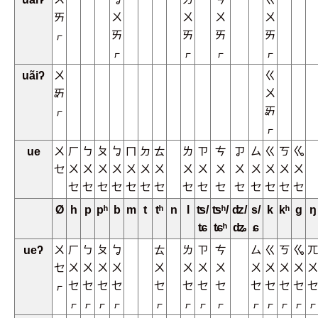
ㄞ
ㄨ
ㄨ
ㄨ
ㄨ
ㆷ
ㄞ
ㄞ
ㄞ
ㄞ
ㆷ
ㆷ
ㆷ
ㆷ
uãiʔ
ㄨ
ㄍ
ㆮ
ㄨ
ㆷ
ㆮ
ㆷ
ue
ㄨ
ㄏ
ㄅ
ㄆ
ㆠ
ㄇ
ㄉ
ㄊ
ㄌ
ㄗ
ㄘ
ㆡ
ㄙ
ㄍ
ㄎ
ㆣ
ㆤ
ㄨ
ㄨ
ㄨ
ㄨ
ㄨ
ㄨ
ㄨ
ㄨ
ㄨ
ㄨ
ㄨ
ㄨ
ㄨ
ㄨ
ㄨ
ㆤ
ㆤ
ㆤ
ㆤ
ㆤ
ㆤ
ㆤ
ㆤ
ㆤ
ㆤ
ㆤ
ㆤ
ㆤ
ㆤ
ㆤ
Ø
h
p
pʰ
b
m
t
tʰ
n
l
ʦ/
ʦʰ/
ʣ/
s/
k
kʰ
g
ŋ
ʨ
ʨʰ
ʥ
ɕ
ueʔ
ㄨ
ㄏ
ㄅ
ㄆ
ㆠ
ㄊ
ㄌ
ㄗ
ㄘ
ㄙ
ㄍ
ㄎ
ㆣ
ㄫ
ㆤ
ㄨ
ㄨ
ㄨ
ㄨ
ㄨ
ㄨ
ㄨ
ㄨ
ㄨ
ㄨ
ㄨ
ㄨ
ㄨ
ㆷ
ㆤ
ㆤ
ㆤ
ㆤ
ㆤ
ㆤ
ㆤ
ㆤ
ㆤ
ㆤ
ㆤ
ㆤ
ㆤ
ㆷ
ㆷ
ㆷ
ㆷ
ㆷ
ㆷ
ㆷ
ㆷ
ㆷ
ㆷ
ㆷ
ㆷ
ㆷ