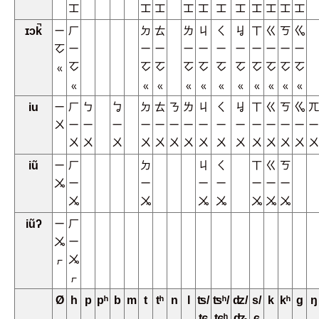
ㆲ
ㆲ
ㆲ
ㆲ
ㆲ
ㆲ
ㆲ
ㆲ
ㆲ
ㆲ
ㆲ
ɪɔk̚
ㄧ
ㄏ
ㄉ
ㄊ
ㄌ
ㄐ
ㄑ
ㆢ
ㄒ
ㄍ
ㄎ
ㆣ
ㆦ
ㄧ
ㄧ
ㄧ
ㄧ
ㄧ
ㄧ
ㄧ
ㄧ
ㄧ
ㄧ
ㄧ
ㆻ
ㆦ
ㆦ
ㆦ
ㆦ
ㆦ
ㆦ
ㆦ
ㆦ
ㆦ
ㆦ
ㆦ
ㆻ
ㆻ
ㆻ
ㆻ
ㆻ
ㆻ
ㆻ
ㆻ
ㆻ
ㆻ
ㆻ
iu
ㄧ
ㄏ
ㄅ
ㆠ
ㄉ
ㄊ
ㄋ
ㄌ
ㄐ
ㄑ
ㆢ
ㄒ
ㄍ
ㄎ
ㆣ
ㄫ
ㄨ
ㄧ
ㄧ
ㄧ
ㄧ
ㄧ
ㄧ
ㄧ
ㄧ
ㄧ
ㄧ
ㄧ
ㄧ
ㄧ
ㄧ
ㄧ
ㄨ
ㄨ
ㄨ
ㄨ
ㄨ
ㄨ
ㄨ
ㄨ
ㄨ
ㄨ
ㄨ
ㄨ
ㄨ
ㄨ
ㄨ
iũ
ㄧ
ㄏ
ㄉ
ㄐ
ㄑ
ㄒ
ㄍ
ㄎ
ㆫ
ㄧ
ㄧ
ㄧ
ㄧ
ㄧ
ㄧ
ㄧ
ㆫ
ㆫ
ㆫ
ㆫ
ㆫ
ㆫ
ㆫ
iũʔ
ㄧ
ㄏ
ㆫ
ㄧ
ㆷ
ㆫ
ㆷ
Ø
h
p
pʰ
b
m
t
tʰ
n
l
ʦ/
ʦʰ/
ʣ/
s/
k
kʰ
g
ŋ
ʨ
ʨʰ
ʥ
ɕ