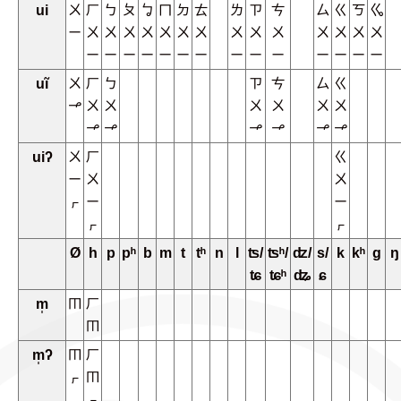
ui
ㄨ
ㄏ
ㄅ
ㄆ
ㆠ
ㄇ
ㄉ
ㄊ
ㄌ
ㄗ
ㄘ
ㄙ
ㄍ
ㄎ
ㆣ
ㄧ
ㄨ
ㄨ
ㄨ
ㄨ
ㄨ
ㄨ
ㄨ
ㄨ
ㄨ
ㄨ
ㄨ
ㄨ
ㄨ
ㄨ
ㄧ
ㄧ
ㄧ
ㄧ
ㄧ
ㄧ
ㄧ
ㄧ
ㄧ
ㄧ
ㄧ
ㄧ
ㄧ
ㄧ
uĩ
ㄨ
ㄏ
ㄅ
ㄗ
ㄘ
ㄙ
ㄍ
ㆪ
ㄨ
ㄨ
ㄨ
ㄨ
ㄨ
ㄨ
ㆪ
ㆪ
ㆪ
ㆪ
ㆪ
ㆪ
uiʔ
ㄨ
ㄏ
ㄍ
ㄧ
ㄨ
ㄨ
ㆷ
ㄧ
ㄧ
ㆷ
ㆷ
Ø
h
p
pʰ
b
m
t
tʰ
n
l
ʦ/
ʦʰ/
ʣ/
s/
k
kʰ
g
ŋ
ʨ
ʨʰ
ʥ
ɕ
m̩
ㆬ
ㄏ
ㆬ
m̩ʔ
ㆬ
ㄏ
ㆷ
ㆬ
ㆷ