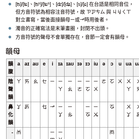
[ʦ]/[ʨ]、[ʦʰ]/[ʨʰ]、[ʣ]/[ʥ]、[s]/[ɕ] 在台語是相同音位，
但方音符號為相容注音符號，故 ㄗㆡㄘㄙ 與 ㄐㆢㄑㄒ
對立書寫，當後面接韻母ㄧ或ㆪ時用後者。
濁音的正確寫法是末筆畫圈，封閉不出頭。
方音符號的聲母不會單獨存在，音節一定會有韻母。
韻母
韻
a
aɪ
aʊ
e
i
ɪa
ɪaʊ
ɪə
ɪɔ
iu
ə
ɔ
u
ua
u
腹
陰
ㄚ
ㄞ
ㄠ
ㆤ
ㄧ
ㄧ
ㄧ
ㄧ
ㄧ
ㄧ
ㄜ
ㆦ
ㄨ
ㄨ
聲
ㄚ
ㄠ
ㄜ
ㆦ
ㄨ
ㄚ
韻
鼻
ㆩ
ㆮ
ㆥ
ㆪ
ㄧ
ㄧ
ㄧ
ㄧ
ㆧ
ㄨ
化
ㆩ
ㆯ
ㆧ
ㆫ
ㆩ
韻
-
ㆰ
ㄧ
ㄧ
ㆱ