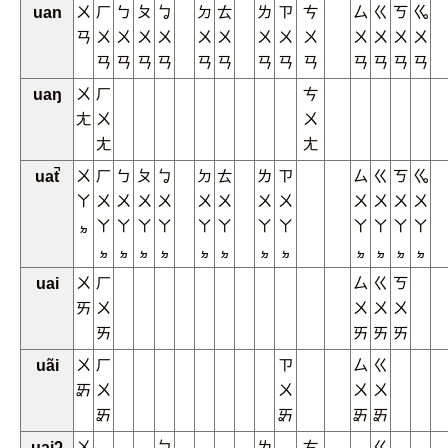
uan
ㄨ
ㄏ
ㄅ
ㄆ
ㆠ
ㄉ
ㄊ
ㄌ
ㄗ
ㄘ
ㄙ
ㄍ
ㄎ
ㆣ
ㄢ
ㄨ
ㄨ
ㄨ
ㄨ
ㄨ
ㄨ
ㄨ
ㄨ
ㄨ
ㄨ
ㄨ
ㄨ
ㄨ
ㄢ
ㄢ
ㄢ
ㄢ
ㄢ
ㄢ
ㄢ
ㄢ
ㄢ
ㄢ
ㄢ
ㄢ
ㄢ
uaŋ
ㄨ
ㄏ
ㄘ
ㄤ
ㄨ
ㄨ
ㄤ
ㄤ
uat̚
ㄨ
ㄏ
ㄅ
ㄆ
ㆠ
ㄉ
ㄊ
ㄌ
ㄗ
ㄙ
ㄍ
ㄎ
ㆣ
ㄚ
ㄨ
ㄨ
ㄨ
ㄨ
ㄨ
ㄨ
ㄨ
ㄨ
ㄨ
ㄨ
ㄨ
ㄨ
ㆵ
ㄚ
ㄚ
ㄚ
ㄚ
ㄚ
ㄚ
ㄚ
ㄚ
ㄚ
ㄚ
ㄚ
ㄚ
ㆵ
ㆵ
ㆵ
ㆵ
ㆵ
ㆵ
ㆵ
ㆵ
ㆵ
ㆵ
ㆵ
ㆵ
uai
ㄨ
ㄏ
ㄙ
ㄍ
ㄎ
ㄞ
ㄨ
ㄨ
ㄨ
ㄨ
ㄞ
ㄞ
ㄞ
ㄞ
uãi
ㄨ
ㄏ
ㄗ
ㄙ
ㄍ
ㆮ
ㄨ
ㄨ
ㄨ
ㄨ
ㆮ
ㆮ
ㆮ
ㆮ
uaiʔ
ㄨ
ㆠ
ㄌ
ㄘ
ㄍ