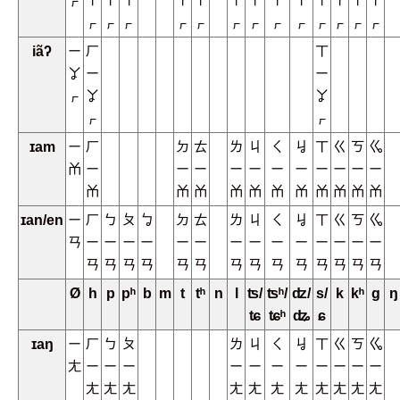
ㆷ
ㄚ
ㄚ
ㄚ
ㄚ
ㄚ
ㄚ
ㄚ
ㄚ
ㄚ
ㄚ
ㄚ
ㄚ
ㄚ
ㆷ
ㆷ
ㆷ
ㆷ
ㆷ
ㆷ
ㆷ
ㆷ
ㆷ
ㆷ
ㆷ
ㆷ
ㆷ
iãʔ
ㄧ
ㄏ
ㄒ
ㆩ
ㄧ
ㄧ
ㆷ
ㆩ
ㆩ
ㆷ
ㆷ
ɪam
ㄧ
ㄏ
ㄉ
ㄊ
ㄌ
ㄐ
ㄑ
ㆢ
ㄒ
ㄍ
ㄎ
ㆣ
ㆰ
ㄧ
ㄧ
ㄧ
ㄧ
ㄧ
ㄧ
ㄧ
ㄧ
ㄧ
ㄧ
ㄧ
ㆰ
ㆰ
ㆰ
ㆰ
ㆰ
ㆰ
ㆰ
ㆰ
ㆰ
ㆰ
ㆰ
ɪan/en
ㄧ
ㄏ
ㄅ
ㄆ
ㆠ
ㄉ
ㄊ
ㄌ
ㄐ
ㄑ
ㆢ
ㄒ
ㄍ
ㄎ
ㆣ
ㄢ
ㄧ
ㄧ
ㄧ
ㄧ
ㄧ
ㄧ
ㄧ
ㄧ
ㄧ
ㄧ
ㄧ
ㄧ
ㄧ
ㄧ
ㄢ
ㄢ
ㄢ
ㄢ
ㄢ
ㄢ
ㄢ
ㄢ
ㄢ
ㄢ
ㄢ
ㄢ
ㄢ
ㄢ
Ø
h
p
pʰ
b
m
t
tʰ
n
l
ʦ/
ʦʰ/
ʣ/
s/
k
kʰ
g
ŋ
ʨ
ʨʰ
ʥ
ɕ
ɪaŋ
ㄧ
ㄏ
ㄅ
ㄆ
ㄌ
ㄐ
ㄑ
ㆢ
ㄒ
ㄍ
ㄎ
ㆣ
ㄤ
ㄧ
ㄧ
ㄧ
ㄧ
ㄧ
ㄧ
ㄧ
ㄧ
ㄧ
ㄧ
ㄧ
ㄤ
ㄤ
ㄤ
ㄤ
ㄤ
ㄤ
ㄤ
ㄤ
ㄤ
ㄤ
ㄤ