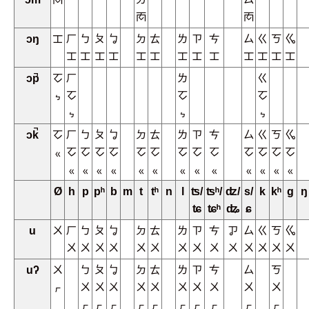
ㆱ
ㆱ
ɔŋ
ㆲ
ㄏ
ㄅ
ㄆ
ㆠ
ㄉ
ㄊ
ㄌ
ㄗ
ㄘ
ㄙ
ㄍ
ㄎ
ㆣ
ㆲ
ㆲ
ㆲ
ㆲ
ㆲ
ㆲ
ㆲ
ㆲ
ㆲ
ㆲ
ㆲ
ㆲ
ㆲ
ɔp̚
ㆦ
ㄏ
ㄌ
ㄍ
ㆴ
ㆦ
ㆦ
ㆦ
ㆴ
ㆴ
ㆴ
ɔk̚
ㆦ
ㄏ
ㄅ
ㄆ
ㆠ
ㄉ
ㄊ
ㄌ
ㄗ
ㄘ
ㄙ
ㄍ
ㄎ
ㆣ
ㆻ
ㆦ
ㆦ
ㆦ
ㆦ
ㆦ
ㆦ
ㆦ
ㆦ
ㆦ
ㆦ
ㆦ
ㆦ
ㆦ
ㆻ
ㆻ
ㆻ
ㆻ
ㆻ
ㆻ
ㆻ
ㆻ
ㆻ
ㆻ
ㆻ
ㆻ
ㆻ
Ø
h
p
pʰ
b
m
t
tʰ
n
l
ʦ/
ʦʰ/
ʣ/
s/
k
kʰ
g
ŋ
ʨ
ʨʰ
ʥ
ɕ
u
ㄨ
ㄏ
ㄅ
ㄆ
ㆠ
ㄉ
ㄊ
ㄌ
ㄗ
ㄘ
ㆡ
ㄙ
ㄍ
ㄎ
ㆣ
ㄨ
ㄨ
ㄨ
ㄨ
ㄨ
ㄨ
ㄨ
ㄨ
ㄨ
ㄨ
ㄨ
ㄨ
ㄨ
ㄨ
uʔ
ㄨ
ㄅ
ㄆ
ㆠ
ㄉ
ㄊ
ㄌ
ㄗ
ㄘ
ㄙ
ㄎ
ㆷ
ㄨ
ㄨ
ㄨ
ㄨ
ㄨ
ㄨ
ㄨ
ㄨ
ㄨ
ㄨ
ㆷ
ㆷ
ㆷ
ㆷ
ㆷ
ㆷ
ㆷ
ㆷ
ㆷ
ㆷ