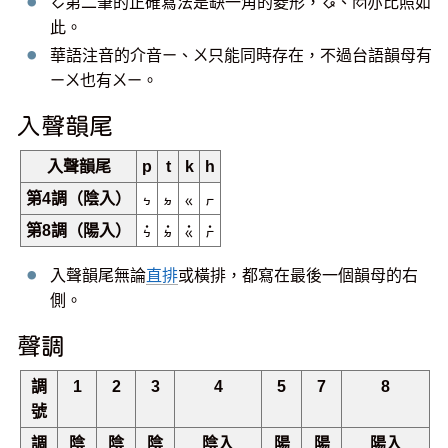
ㆦ第二筆的正確寫法是缺一角的菱形，ㆧ、ㆱ亦比照如
此。
華語注音的介音ㄧ、ㄨ只能同時存在，不過台語韻母有
ㄧㄨ也有ㄨㄧ。
入聲韻尾
入聲韻尾
p
t
k
h
第4調（陰入）
ㆴ
ㆵ
ㆻ
ㆷ
第8調（陽入）
ㆴ˙
ㆵ˙
ㆻ˙
ㆷ˙
入聲韻尾無論
直排
或橫排，都寫在最後一個韻母的右
側。
聲調
調
1
2
3
4
5
7
8
號
調
陰
陰
陰
陰入
陽
陽
陽入