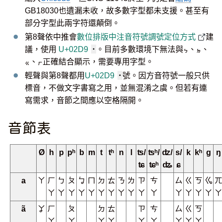
GB18030也遺漏未收，故多數字型都未支援。甚至有
部分字型此兩字符還顛倒。
第8聲依中推會
數位排版中注音符號調號定位方式
建
議，使用
U+02D9
˙
。目前多數環境下無法與ㆴ、ㆵ、
ㆻ、ㆷ正確結合顯示，需要專用字型。
輕聲與第8聲都用
U+02D9
˙
號。因方音符號一般只供
標音，不做文字書寫之用，並無混淆之虞。但若有連
寫需求，音節之間應以空格隔開。
音節表
Ø
h
p
pʰ
b
m
t
tʰ
n
l
ʦ/
ʦʰ/
ʣ/
s/
k
kʰ
g
ŋ
ʨ
ʨʰ
ʥ
ɕ
a
ㄚ
ㄏ
ㄅ
ㄆ
ㆠ
ㄇ
ㄉ
ㄊ
ㄋ
ㄌ
ㄗ
ㄘ
ㄙ
ㄍ
ㄎ
ㆣ
ㄫ
ㄚ
ㄚ
ㄚ
ㄚ
ㄚ
ㄚ
ㄚ
ㄚ
ㄚ
ㄚ
ㄚ
ㄚ
ㄚ
ㄚ
ㄚ
ㄚ
ã
ㆩ
ㄏ
ㄆ
ㄉ
ㄊ
ㄗ
ㄘ
ㄙ
ㄍ
ㄎ
ㆩ
ㆩ
ㆩ
ㆩ
ㆩ
ㆩ
ㆩ
ㆩ
ㆩ