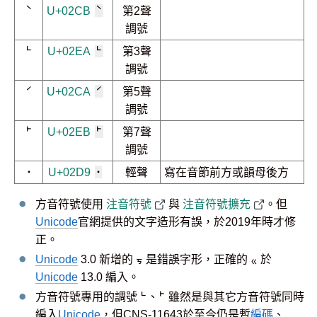
ˋ
U+02CB
ˋ
第2聲
調號
˪
U+02EA
˪
第3聲
調號
ˊ
U+02CA
ˊ
第5聲
調號
˫
U+02EB
˫
第7聲
調號
˙
U+02D9
˙
輕聲
寫在音節前方或韻母後方
方音符號使用
注音符號
與
注音符號擴充
。但
Unicode
官網提供的文字造形有誤，於2019年時才修
正。
Unicode
3.0 新增的 ㆶ 是錯誤字形，正確的 ㆻ 於
Unicode
13.0 編入。
方音符號專用的調號
˪、˫
雖然是與其它方音符號同時
編入
Unicode
，但CNS-11643於至今仍是暫
編碼
、