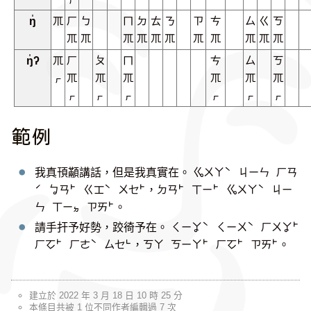
ŋ̍
ㆭ
ㄏ
ㄅ
ㄇ
ㄉ
ㄊ
ㄋ
ㄗ
ㄘ
ㄙ
ㄍ
ㄎ
ㆭ
ㆭ
ㆭ
ㆭ
ㆭ
ㆭ
ㆭ
ㆭ
ㆭ
ㆭ
ㆭ
ŋ̍ʔ
ㆭ
ㄏ
ㄆ
ㄇ
ㄘ
ㄙ
ㄎ
ㆷ
ㆭ
ㆭ
ㆭ
ㆭ
ㆭ
ㆭ
ㆷ
ㆷ
ㆷ
ㆷ
ㆷ
ㆷ
範例
我真頇顢講話，但是我真實在。
ㆣㄨㄚˋ ㄐㄧㄣ ㄏㄢ
ˊ ㆠㄢ˫ ㄍㆲˋ ㄨㆤ˫，ㄉㄢ˫ ㄒㄧ˫ ㆣㄨㄚˋ ㄐㄧ
ㄣ ㄒㄧㆵ ㄗㄞ˫。
請手扞予好勢，跤徛予在。
ㄑㄧㆩˋ ㄑㄧㄨˋ ㄏㄨㆩ˫
ㄏㆦ˫ ㄏㄜˋ ㄙㆤ˪，ㄎㄚ ㄎㄧㄚ˫ ㄏㆦ˫ ㄗㄞ˫。
建立於 2022 年 3 月 18 日 10 時 25 分
本條目共被 1 位不同作者編輯過 7 次