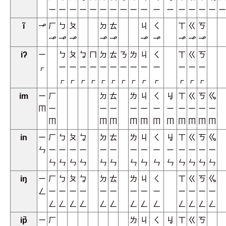
ㄧ
ㄧ
ㄧ
ㄧ
ㄧ
ㄧ
ㄧ
ㄧ
ㄧ
ㄧ
ㄧ
ㄧ
ㄧ
ㄧ
ㄧ
ㄧ
ㄧ
ĩ
ㆪ
ㄏ
ㄅ
ㄆ
ㄉ
ㄊ
ㄐ
ㄑ
ㄒ
ㄍ
ㄎ
ㆪ
ㆪ
ㆪ
ㆪ
ㆪ
ㆪ
ㆪ
ㆪ
ㆪ
ㆪ
iʔ
ㄧ
ㄅ
ㄆ
ㆠ
ㄇ
ㄉ
ㄊ
ㄋ
ㄌ
ㄐ
ㄑ
ㄒ
ㄍ
ㄎ
ㆷ
ㄧ
ㄧ
ㄧ
ㄧ
ㄧ
ㄧ
ㄧ
ㄧ
ㄧ
ㄧ
ㄧ
ㄧ
ㄧ
ㆷ
ㆷ
ㆷ
ㆷ
ㆷ
ㆷ
ㆷ
ㆷ
ㆷ
ㆷ
ㆷ
ㆷ
ㆷ
im
ㄧ
ㄏ
ㄉ
ㄊ
ㄌ
ㄐ
ㄑ
ㆢ
ㄒ
ㄍ
ㄎ
ㆣ
ㆬ
ㄧ
ㄧ
ㄧ
ㄧ
ㄧ
ㄧ
ㄧ
ㄧ
ㄧ
ㄧ
ㄧ
ㆬ
ㆬ
ㆬ
ㆬ
ㆬ
ㆬ
ㆬ
ㆬ
ㆬ
ㆬ
ㆬ
in
ㄧ
ㄏ
ㄅ
ㄆ
ㆠ
ㄉ
ㄊ
ㄌ
ㄐ
ㄑ
ㆢ
ㄒ
ㄍ
ㄎ
ㆣ
ㄣ
ㄧ
ㄧ
ㄧ
ㄧ
ㄧ
ㄧ
ㄧ
ㄧ
ㄧ
ㄧ
ㄧ
ㄧ
ㄧ
ㄧ
ㄣ
ㄣ
ㄣ
ㄣ
ㄣ
ㄣ
ㄣ
ㄣ
ㄣ
ㄣ
ㄣ
ㄣ
ㄣ
ㄣ
iŋ
ㄧ
ㄏ
ㄅ
ㄆ
ㆠ
ㄉ
ㄊ
ㄌ
ㄐ
ㄑ
ㄒ
ㄍ
ㄎ
ㆣ
ㄥ
ㄧ
ㄧ
ㄧ
ㄧ
ㄧ
ㄧ
ㄧ
ㄧ
ㄧ
ㄧ
ㄧ
ㄧ
ㄧ
ㄥ
ㄥ
ㄥ
ㄥ
ㄥ
ㄥ
ㄥ
ㄥ
ㄥ
ㄥ
ㄥ
ㄥ
ㄥ
ip̚
ㄧ
ㄏ
ㄌ
ㄐ
ㄑ
ㆢ
ㄒ
ㄍ
ㄎ