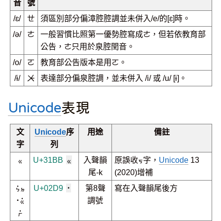
音
號
/ɛ/
ㄝ
須區別部分偏漳腔腔調並未併入/e/的[ɛ]時。
/ə/
ㄜ
一般習慣比照第一優勢腔寫成ㄜ，但若依教育部
公告，ㄜ只用於泉腔閏音。
/o/
ㄛ
教育部公告版本是用ㄛ。
/ɨ/
ㆨ
表達部分偏泉腔調，並未併入 /i/ 或 /u/ [ɨ]。
Unicode
表現
文
Unicode
序
用途
備註
字
列
ㆻ
U+31BB
ㆻ
入聲韻
原誤收ㆶ字，
Unicode
13
尾-k
(2020)增補
ㆴ˙ㆵ
U+02D9
˙
第8聲
寫在入聲韻尾後方
˙ㆻ˙
調號
ㆷ˙