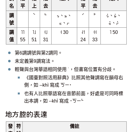
名
平
上
去
平
去
調
ˋ
˪
ㆴ、ㆵ、
ˊ
˫
ㆴ˙、ㆵ˙、
號
ㆻ、ㆷ
ㆻ˙、ㆷ˙
調
˥˥
˥˩
˧˩
˧ 30
˨˦
˧˧
˥ 50
值
55
51
31
24
33
第6調調號與第2調同。
未定義第9調寫法。
輕聲與台灣華語相同使用 ˙，但書寫位置有分歧。
《國臺對照活用辭典》比照其他聲調寫在韻母右
側，如 --khì 寫成
ㄎㄧ˙
也有人比照華語寫在音節前面，好處是可同時標
出本調，如 --khì 寫成
˙ㄎㄧ˪
地方腔的表達
發
符
備註