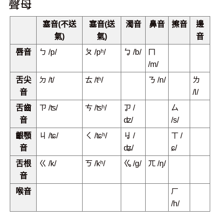
聲母
塞音(不送
塞音(送
濁音
鼻音
擦音
邊
氣)
氣)
音
唇音
ㄅ /p/
ㄆ /pʰ/
ㆠ /b/
ㄇ
/m/
舌尖
ㄉ /t/
ㄊ /tʰ/
ㄋ /n/
ㄌ
音
/l/
舌齒
ㄗ /ʦ/
ㄘ /ʦʰ/
ㆡ /
ㄙ
音
ʣ/
/s/
齦顎
ㄐ /ʨ/
ㄑ /ʨʰ/
ㆢ /
ㄒ /
音
ʥ/
ɕ/
舌根
ㄍ /k/
ㄎ /kʰ/
ㆣ /g/
ㄫ /ŋ/
音
喉音
ㄏ
/h/