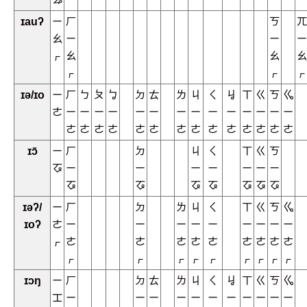
ɪauʔ
ㄧ
ㄏ
ㄎ
ㄫ
ㄠ
ㄧ
ㄧ
ㄧ
ㆷ
ㄠ
ㄠ
ㄠ
ㆷ
ㆷ
ㆷ
ɪə/ɪo
ㄧ
ㄏ
ㄅ
ㄆ
ㆠ
ㄉ
ㄊ
ㄌ
ㄐ
ㄑ
ㆢ
ㄒ
ㄍ
ㄎ
ㆣ
ㄜ
ㄧ
ㄧ
ㄧ
ㄧ
ㄧ
ㄧ
ㄧ
ㄧ
ㄧ
ㄧ
ㄧ
ㄧ
ㄧ
ㄧ
ㄜ
ㄜ
ㄜ
ㄜ
ㄜ
ㄜ
ㄜ
ㄜ
ㄜ
ㄜ
ㄜ
ㄜ
ㄜ
ㄜ
ɪɔ̃
ㄧ
ㄏ
ㄉ
ㄐ
ㄑ
ㄒ
ㄍ
ㄎ
ㆧ
ㄧ
ㄧ
ㄧ
ㄧ
ㄧ
ㄧ
ㄧ
ㆧ
ㆧ
ㆧ
ㆧ
ㆧ
ㆧ
ㆧ
ɪəʔ/
ㄧ
ㄏ
ㄉ
ㄌ
ㄐ
ㄑ
ㄒ
ㄍ
ㄎ
ㆣ
ɪoʔ
ㄜ
ㄧ
ㄧ
ㄧ
ㄧ
ㄧ
ㄧ
ㄧ
ㄧ
ㄧ
ㆷ
ㄜ
ㄜ
ㄜ
ㄜ
ㄜ
ㄜ
ㄜ
ㄜ
ㄜ
ㆷ
ㆷ
ㆷ
ㆷ
ㆷ
ㆷ
ㆷ
ㆷ
ㆷ
ɪɔŋ
ㄧ
ㄏ
ㄉ
ㄊ
ㄌ
ㄐ
ㄑ
ㆢ
ㄒ
ㄍ
ㄎ
ㆣ
ㆲ
ㄧ
ㄧ
ㄧ
ㄧ
ㄧ
ㄧ
ㄧ
ㄧ
ㄧ
ㄧ
ㄧ