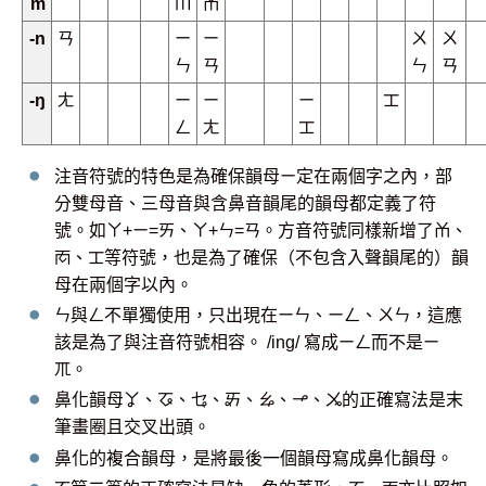
m
ㆬ
ㆰ
-n
ㄢ
ㄧ
ㄧ
ㄨ
ㄨ
ㄣ
ㄢ
ㄣ
ㄢ
-ŋ
ㄤ
ㄧ
ㄧ
ㄧ
ㆲ
ㄥ
ㄤ
ㆲ
注音符號的特色是為確保韻母ㄧ定在兩個字之內，部
分雙母音、三母音與含鼻音韻尾的韻母都定義了符
號。如ㄚ+ㄧ=ㄞ、ㄚ+ㄣ=ㄢ。方音符號同樣新增了ㆰ、
ㆱ、ㆲ等符號，也是為了確保（不包含入聲韻尾的）韻
母在兩個字以內。
ㄣ與ㄥ不單獨使用，只出現在ㄧㄣ、ㄧㄥ、ㄨㄣ，這應
該是為了與注音符號相容。 /ing/ 寫成ㄧㄥ而不是ㄧ
ㆭ。
鼻化韻母ㆩ、ㆧ、ㆥ、ㆮ、ㆯ、ㆪ、ㆫ的正確寫法是末
筆畫圈且交叉出頭。
鼻化的複合韻母，是將最後一個韻母寫成鼻化韻母。