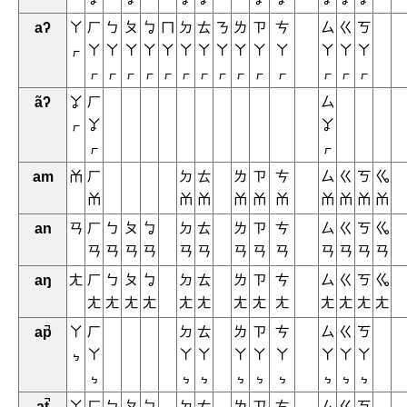
aʔ
ㄚ
ㄏ
ㄅ
ㄆ
ㆠ
ㄇ
ㄉ
ㄊ
ㄋ
ㄌ
ㄗ
ㄘ
ㄙ
ㄍ
ㄎ
ㆷ
ㄚ
ㄚ
ㄚ
ㄚ
ㄚ
ㄚ
ㄚ
ㄚ
ㄚ
ㄚ
ㄚ
ㄚ
ㄚ
ㄚ
ㆷ
ㆷ
ㆷ
ㆷ
ㆷ
ㆷ
ㆷ
ㆷ
ㆷ
ㆷ
ㆷ
ㆷ
ㆷ
ㆷ
ãʔ
ㆩ
ㄏ
ㄙ
ㆷ
ㆩ
ㆩ
ㆷ
ㆷ
am
ㆰ
ㄏ
ㄉ
ㄊ
ㄌ
ㄗ
ㄘ
ㄙ
ㄍ
ㄎ
ㆣ
ㆰ
ㆰ
ㆰ
ㆰ
ㆰ
ㆰ
ㆰ
ㆰ
ㆰ
ㆰ
an
ㄢ
ㄏ
ㄅ
ㄆ
ㆠ
ㄉ
ㄊ
ㄌ
ㄗ
ㄘ
ㄙ
ㄍ
ㄎ
ㆣ
ㄢ
ㄢ
ㄢ
ㄢ
ㄢ
ㄢ
ㄢ
ㄢ
ㄢ
ㄢ
ㄢ
ㄢ
ㄢ
aŋ
ㄤ
ㄏ
ㄅ
ㄆ
ㆠ
ㄉ
ㄊ
ㄌ
ㄗ
ㄘ
ㄙ
ㄍ
ㄎ
ㆣ
ㄤ
ㄤ
ㄤ
ㄤ
ㄤ
ㄤ
ㄤ
ㄤ
ㄤ
ㄤ
ㄤ
ㄤ
ㄤ
ap̚
ㄚ
ㄏ
ㄉ
ㄊ
ㄌ
ㄗ
ㄘ
ㄙ
ㄍ
ㄎ
ㆴ
ㄚ
ㄚ
ㄚ
ㄚ
ㄚ
ㄚ
ㄚ
ㄚ
ㄚ
ㆴ
ㆴ
ㆴ
ㆴ
ㆴ
ㆴ
ㆴ
ㆴ
ㆴ
at̚
ㄚ
ㄏ
ㄅ
ㄆ
ㆠ
ㄉ
ㄊ
ㄌ
ㄗ
ㄘ
ㄙ
ㄍ
ㄎ