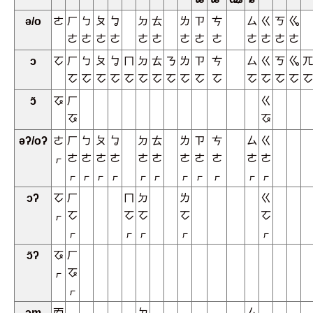
ə/o
ㄜ
ㄏ
ㄅ
ㄆ
ㆠ
ㄉ
ㄊ
ㄌ
ㄗ
ㄘ
ㄙ
ㄍ
ㄎ
ㆣ
ㄜ
ㄜ
ㄜ
ㄜ
ㄜ
ㄜ
ㄜ
ㄜ
ㄜ
ㄜ
ㄜ
ㄜ
ㄜ
ɔ
ㆦ
ㄏ
ㄅ
ㄆ
ㆠ
ㄇ
ㄉ
ㄊ
ㄋ
ㄌ
ㄗ
ㄘ
ㄙ
ㄍ
ㄎ
ㆣ
ㄫ
ㆦ
ㆦ
ㆦ
ㆦ
ㆦ
ㆦ
ㆦ
ㆦ
ㆦ
ㆦ
ㆦ
ㆦ
ㆦ
ㆦ
ㆦ
ㆦ
ɔ̃
ㆧ
ㄏ
ㄍ
ㆧ
ㆧ
əʔ/oʔ
ㄜ
ㄏ
ㄅ
ㄆ
ㆠ
ㄉ
ㄊ
ㄌ
ㄗ
ㄘ
ㄙ
ㄍ
ㆷ
ㄜ
ㄜ
ㄜ
ㄜ
ㄜ
ㄜ
ㄜ
ㄜ
ㄜ
ㄜ
ㄜ
ㆷ
ㆷ
ㆷ
ㆷ
ㆷ
ㆷ
ㆷ
ㆷ
ㆷ
ㆷ
ㆷ
ɔʔ
ㆦ
ㄏ
ㄇ
ㄉ
ㄌ
ㄍ
ㆷ
ㆦ
ㆦ
ㆦ
ㆦ
ㆦ
ㆷ
ㆷ
ㆷ
ㆷ
ㆷ
ɔ̃ʔ
ㆧ
ㄏ
ㆷ
ㆧ
ㆷ
ɔm
ㆱ
ㄉ
ㄙ