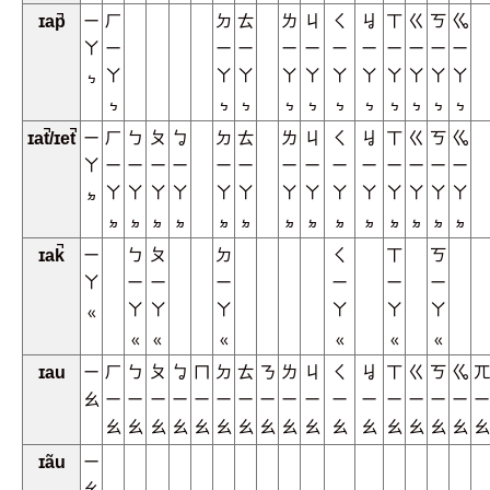
ɪap̚
ㄧ
ㄏ
ㄉ
ㄊ
ㄌ
ㄐ
ㄑ
ㆢ
ㄒ
ㄍ
ㄎ
ㆣ
ㄚ
ㄧ
ㄧ
ㄧ
ㄧ
ㄧ
ㄧ
ㄧ
ㄧ
ㄧ
ㄧ
ㄧ
ㆴ
ㄚ
ㄚ
ㄚ
ㄚ
ㄚ
ㄚ
ㄚ
ㄚ
ㄚ
ㄚ
ㄚ
ㆴ
ㆴ
ㆴ
ㆴ
ㆴ
ㆴ
ㆴ
ㆴ
ㆴ
ㆴ
ㆴ
ɪat̚/ɪet̚
ㄧ
ㄏ
ㄅ
ㄆ
ㆠ
ㄉ
ㄊ
ㄌ
ㄐ
ㄑ
ㆢ
ㄒ
ㄍ
ㄎ
ㆣ
ㄚ
ㄧ
ㄧ
ㄧ
ㄧ
ㄧ
ㄧ
ㄧ
ㄧ
ㄧ
ㄧ
ㄧ
ㄧ
ㄧ
ㄧ
ㆵ
ㄚ
ㄚ
ㄚ
ㄚ
ㄚ
ㄚ
ㄚ
ㄚ
ㄚ
ㄚ
ㄚ
ㄚ
ㄚ
ㄚ
ㆵ
ㆵ
ㆵ
ㆵ
ㆵ
ㆵ
ㆵ
ㆵ
ㆵ
ㆵ
ㆵ
ㆵ
ㆵ
ㆵ
ɪak̚
ㄧ
ㄅ
ㄆ
ㄉ
ㄑ
ㄒ
ㄎ
ㄚ
ㄧ
ㄧ
ㄧ
ㄧ
ㄧ
ㄧ
ㆻ
ㄚ
ㄚ
ㄚ
ㄚ
ㄚ
ㄚ
ㆻ
ㆻ
ㆻ
ㆻ
ㆻ
ㆻ
ɪau
ㄧ
ㄏ
ㄅ
ㄆ
ㆠ
ㄇ
ㄉ
ㄊ
ㄋ
ㄌ
ㄐ
ㄑ
ㆢ
ㄒ
ㄍ
ㄎ
ㆣ
ㄫ
ㄠ
ㄧ
ㄧ
ㄧ
ㄧ
ㄧ
ㄧ
ㄧ
ㄧ
ㄧ
ㄧ
ㄧ
ㄧ
ㄧ
ㄧ
ㄧ
ㄧ
ㄧ
ㄠ
ㄠ
ㄠ
ㄠ
ㄠ
ㄠ
ㄠ
ㄠ
ㄠ
ㄠ
ㄠ
ㄠ
ㄠ
ㄠ
ㄠ
ㄠ
ㄠ
ɪãu
ㄧ
ㆯ