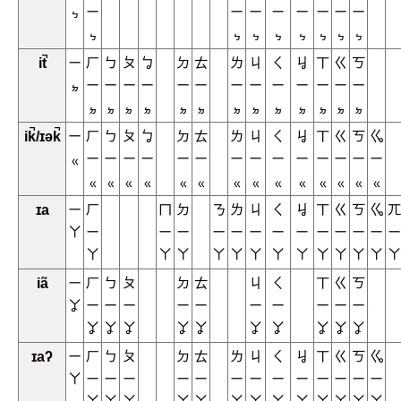
ㆴ
ㄧ
ㄧ
ㄧ
ㄧ
ㄧ
ㄧ
ㄧ
ㄧ
ㆴ
ㆴ
ㆴ
ㆴ
ㆴ
ㆴ
ㆴ
ㆴ
it̚
ㄧ
ㄏ
ㄅ
ㄆ
ㆠ
ㄉ
ㄊ
ㄌ
ㄐ
ㄑ
ㆢ
ㄒ
ㄍ
ㄎ
ㆵ
ㄧ
ㄧ
ㄧ
ㄧ
ㄧ
ㄧ
ㄧ
ㄧ
ㄧ
ㄧ
ㄧ
ㄧ
ㄧ
ㆵ
ㆵ
ㆵ
ㆵ
ㆵ
ㆵ
ㆵ
ㆵ
ㆵ
ㆵ
ㆵ
ㆵ
ㆵ
ik̚/ɪək̚
ㄧ
ㄏ
ㄅ
ㄆ
ㆠ
ㄉ
ㄊ
ㄌ
ㄐ
ㄑ
ㆢ
ㄒ
ㄍ
ㄎ
ㆣ
ㆻ
ㄧ
ㄧ
ㄧ
ㄧ
ㄧ
ㄧ
ㄧ
ㄧ
ㄧ
ㄧ
ㄧ
ㄧ
ㄧ
ㄧ
ㆻ
ㆻ
ㆻ
ㆻ
ㆻ
ㆻ
ㆻ
ㆻ
ㆻ
ㆻ
ㆻ
ㆻ
ㆻ
ㆻ
ɪa
ㄧ
ㄏ
ㄇ
ㄉ
ㄋ
ㄌ
ㄐ
ㄑ
ㆢ
ㄒ
ㄍ
ㄎ
ㆣ
ㄫ
ㄚ
ㄧ
ㄧ
ㄧ
ㄧ
ㄧ
ㄧ
ㄧ
ㄧ
ㄧ
ㄧ
ㄧ
ㄧ
ㄧ
ㄚ
ㄚ
ㄚ
ㄚ
ㄚ
ㄚ
ㄚ
ㄚ
ㄚ
ㄚ
ㄚ
ㄚ
ㄚ
iã
ㄧ
ㄏ
ㄅ
ㄆ
ㄉ
ㄊ
ㄐ
ㄑ
ㄒ
ㄍ
ㄎ
ㆩ
ㄧ
ㄧ
ㄧ
ㄧ
ㄧ
ㄧ
ㄧ
ㄧ
ㄧ
ㄧ
ㆩ
ㆩ
ㆩ
ㆩ
ㆩ
ㆩ
ㆩ
ㆩ
ㆩ
ㆩ
ɪaʔ
ㄧ
ㄏ
ㄅ
ㄆ
ㄉ
ㄊ
ㄌ
ㄐ
ㄑ
ㆢ
ㄒ
ㄍ
ㄎ
ㆣ
ㄚ
ㄧ
ㄧ
ㄧ
ㄧ
ㄧ
ㄧ
ㄧ
ㄧ
ㄧ
ㄧ
ㄧ
ㄧ
ㄧ