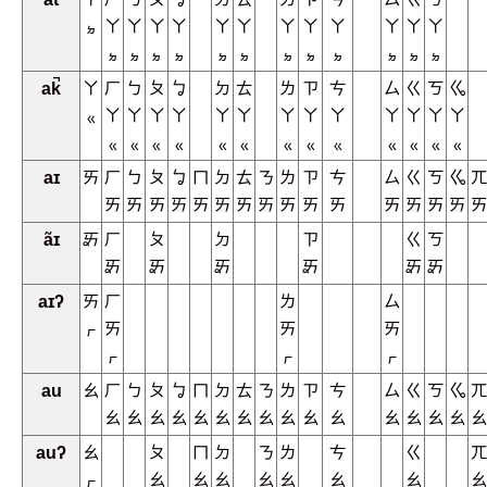
ㆵ
ㄚ
ㄚ
ㄚ
ㄚ
ㄚ
ㄚ
ㄚ
ㄚ
ㄚ
ㄚ
ㄚ
ㄚ
ㆵ
ㆵ
ㆵ
ㆵ
ㆵ
ㆵ
ㆵ
ㆵ
ㆵ
ㆵ
ㆵ
ㆵ
ak̚
ㄚ
ㄏ
ㄅ
ㄆ
ㆠ
ㄉ
ㄊ
ㄌ
ㄗ
ㄘ
ㄙ
ㄍ
ㄎ
ㆣ
ㆻ
ㄚ
ㄚ
ㄚ
ㄚ
ㄚ
ㄚ
ㄚ
ㄚ
ㄚ
ㄚ
ㄚ
ㄚ
ㄚ
ㆻ
ㆻ
ㆻ
ㆻ
ㆻ
ㆻ
ㆻ
ㆻ
ㆻ
ㆻ
ㆻ
ㆻ
ㆻ
aɪ
ㄞ
ㄏ
ㄅ
ㄆ
ㆠ
ㄇ
ㄉ
ㄊ
ㄋ
ㄌ
ㄗ
ㄘ
ㄙ
ㄍ
ㄎ
ㆣ
ㄫ
ㄞ
ㄞ
ㄞ
ㄞ
ㄞ
ㄞ
ㄞ
ㄞ
ㄞ
ㄞ
ㄞ
ㄞ
ㄞ
ㄞ
ㄞ
ㄞ
ãɪ
ㆮ
ㄏ
ㄆ
ㄉ
ㄗ
ㄍ
ㄎ
ㆮ
ㆮ
ㆮ
ㆮ
ㆮ
ㆮ
aɪʔ
ㄞ
ㄏ
ㄌ
ㄙ
ㆷ
ㄞ
ㄞ
ㄞ
ㆷ
ㆷ
ㆷ
au
ㄠ
ㄏ
ㄅ
ㄆ
ㆠ
ㄇ
ㄉ
ㄊ
ㄋ
ㄌ
ㄗ
ㄘ
ㄙ
ㄍ
ㄎ
ㆣ
ㄫ
ㄠ
ㄠ
ㄠ
ㄠ
ㄠ
ㄠ
ㄠ
ㄠ
ㄠ
ㄠ
ㄠ
ㄠ
ㄠ
ㄠ
ㄠ
ㄠ
auʔ
ㄠ
ㄆ
ㄇ
ㄉ
ㄋ
ㄌ
ㄘ
ㄍ
ㄫ
ㆷ
ㄠ
ㄠ
ㄠ
ㄠ
ㄠ
ㄠ
ㄠ
ㄠ