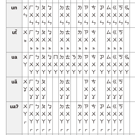
un
ㄨ
ㄏ
ㄅ
ㄆ
ㆠ
ㄉ
ㄊ
ㄌ
ㄗ
ㄘ
ㆡ
ㄙ
ㄍ
ㄎ
ㆣ
ㄣ
ㄨ
ㄨ
ㄨ
ㄨ
ㄨ
ㄨ
ㄨ
ㄨ
ㄨ
ㄨ
ㄨ
ㄨ
ㄨ
ㄨ
ㄣ
ㄣ
ㄣ
ㄣ
ㄣ
ㄣ
ㄣ
ㄣ
ㄣ
ㄣ
ㄣ
ㄣ
ㄣ
ㄣ
ut̚
ㄨ
ㄏ
ㄅ
ㄆ
ㆠ
ㄉ
ㄊ
ㄌ
ㄗ
ㄘ
ㄙ
ㄍ
ㄎ
ㆵ
ㄨ
ㄨ
ㄨ
ㄨ
ㄨ
ㄨ
ㄨ
ㄨ
ㄨ
ㄨ
ㄨ
ㄨ
ㆵ
ㆵ
ㆵ
ㆵ
ㆵ
ㆵ
ㆵ
ㆵ
ㆵ
ㆵ
ㆵ
ㆵ
ua
ㄨ
ㄏ
ㄅ
ㄆ
ㆠ
ㄇ
ㄉ
ㄊ
ㄋ
ㄌ
ㄗ
ㄘ
ㆡ
ㄙ
ㄍ
ㄎ
ㆣ
ㄚ
ㄨ
ㄨ
ㄨ
ㄨ
ㄨ
ㄨ
ㄨ
ㄨ
ㄨ
ㄨ
ㄨ
ㄨ
ㄨ
ㄨ
ㄨ
ㄨ
ㄚ
ㄚ
ㄚ
ㄚ
ㄚ
ㄚ
ㄚ
ㄚ
ㄚ
ㄚ
ㄚ
ㄚ
ㄚ
ㄚ
ㄚ
ㄚ
uã
ㄨ
ㄏ
ㄅ
ㄆ
ㄉ
ㄊ
ㄗ
ㄘ
ㄙ
ㄍ
ㄎ
ㆩ
ㄨ
ㄨ
ㄨ
ㄨ
ㄨ
ㄨ
ㄨ
ㄨ
ㄨ
ㄨ
ㆩ
ㆩ
ㆩ
ㆩ
ㆩ
ㆩ
ㆩ
ㆩ
ㆩ
ㆩ
uaʔ
ㄨ
ㄏ
ㄅ
ㄆ
ㆠ
ㄉ
ㄊ
ㄌ
ㄗ
ㄘ
ㆡ
ㄙ
ㄍ
ㄎ
ㄚ
ㄨ
ㄨ
ㄨ
ㄨ
ㄨ
ㄨ
ㄨ
ㄨ
ㄨ
ㄨ
ㄨ
ㄨ
ㄨ
ㆷ
ㄚ
ㄚ
ㄚ
ㄚ
ㄚ
ㄚ
ㄚ
ㄚ
ㄚ
ㄚ
ㄚ
ㄚ
ㄚ
ㆷ
ㆷ
ㆷ
ㆷ
ㆷ
ㆷ
ㆷ
ㆷ
ㆷ
ㆷ
ㆷ
ㆷ
ㆷ