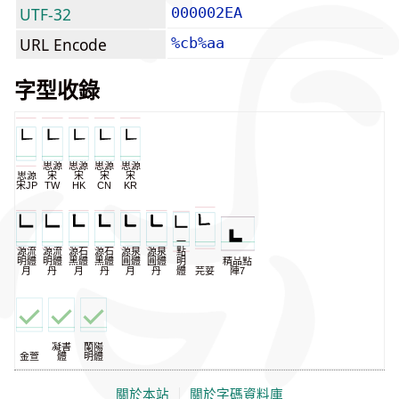
UTF-32
000002EA
URL Encode
%cb%aa
字型收錄
思源
思源
思源
思源
思源
宋
宋
宋
宋
宋JP
TW
HK
CN
KR
一
源流
源流
源石
源石
源泉
源泉
點
明體
明體
黑體
黑體
圓體
圓體
明
精品點
月
丹
月
丹
月
丹
體
芫荽
陣7
凝書
蘭陽
金萱
體
明體
關於本站
｜
關於字碼資料庫