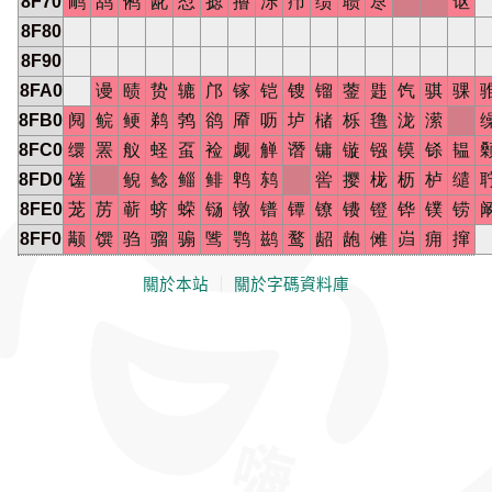
8F70
鸸
鸹
鸺
龀
怼
摅
撸
泺
疖
缋
聩
荩
讴
8F80
8F90
8FA0
谩
赜
贽
辘
邝
镓
铠
锼
镏
蓥
韪
饩
骐
骒
8FB0
阋
鲩
鲠
鹈
鹁
鹆
厣
呖
垆
槠
栎
氇
泷
潆
8FC0
缳
罴
舣
蛏
虿
裣
觑
觯
谮
镛
镟
镪
镆
铩
韫
8FD0
馐
鲵
鲶
鲻
鲱
鹎
鸫
喾
撄
栊
枥
栌
缱
8FE0
茏
苈
蕲
蛴
蝾
铴
镦
镨
镡
镣
镄
镫
铧
镤
铹
8FF0
颟
馔
驺
骝
骟
骘
鹗
鹚
鹜
龆
龅
傩
岿
痈
撺
關於本站
｜
關於字碼資料庫