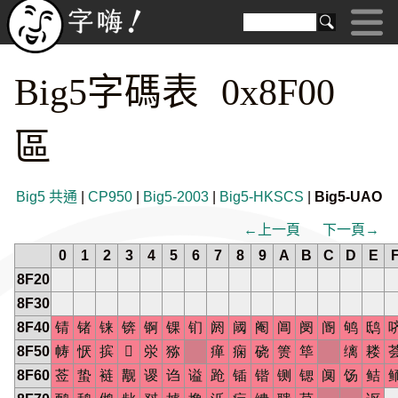
Big5字碼表 0x8F00
區
Big5 共通
|
CP950
|
Big5-2003
|
Big5-HKSCS
|
Big5-UAO
←上一頁
下一頁→
0
1
2
3
4
5
6
7
8
9
A
B
C
D
E
8F20
8F30
8F40
锖
锗
铼
锛
锕
锞
钔
阏
阈
阉
阊
阌
阍
鸲
鸱
8F50
帱
恹
摈

泶
猕
瘅
痫
硗
箦
筚
缡
耧
8F60
莶
蛰
裢
觏
谡
诌
谥
跄
锸
锴
铡
锶
阒
饧
鲒