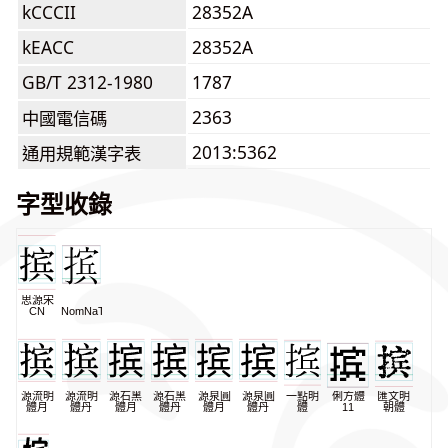
kCCCII
28352A
kEACC
28352A
GB/T 2312-1980
1787
2363
中國電信碼
2013:5362
通用規範漢字表
字型收錄
思源宋
CN
NomNaTong
源流明
源流明
源石黑
源石黑
源泉圓
源泉圓
一點明
俐方體
匯文明
體月
體丹
體月
體丹
體月
體丹
體
11
朝體