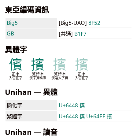
東亞編碼資訊
Big5
[Big5-UAO]
8F52
GB
[共通]
B1F7
異體字
儐
擯
擯
擯
正字
繁體字
繁體字
正字
入管正字
漢字資料庫
漢語大字典
入管正字
Unihan — 異體
簡化字
U+6448 摈
繁體字
U+6448 摈
U+64EF 擯
Unihan — 讀音