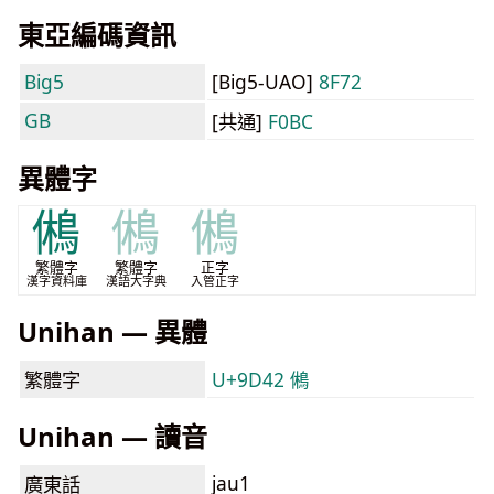
東亞編碼資訊
Big5
[Big5-UAO]
8F72
GB
[共通]
F0BC
異體字
鵂
鵂
鵂
繁體字
繁體字
正字
漢字資料庫
漢語大字典
入管正字
Unihan — 異體
繁體字
U+9D42 鵂
Unihan — 讀音
jau1
廣東話