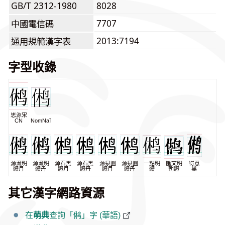
GB/T 2312-1980
8028
7707
中國電信碼
2013:7194
通用規範漢字表
字型收錄
思源宋
CN
NomNaTong
源流明
源流明
源石黑
源石黑
源泉圓
源泉圓
一點明
匯文明
得意
體月
體丹
體月
體丹
體月
體丹
體
朝體
黑
其它漢字網路資源
在
萌典
查詢「鸺」字 (華語)