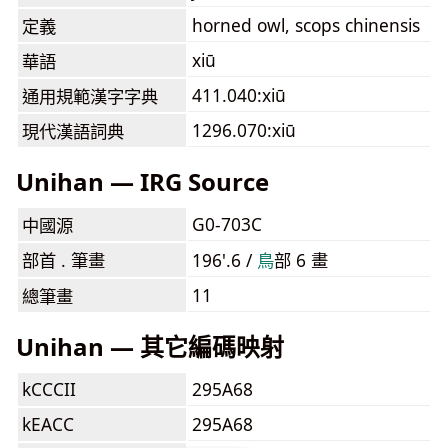
horned owl, scops chinensis
定義
xiū
華語
411.040:xiū
通用規範漢字字典
1296.070:xiū
現代漢語詞典
Unihan — IRG Source
G0-703C
中國源
部首 . 筆畫
196'.6 /
⿃
部 6 畫
11
總筆畫
Unihan — 其它編碼映射
kCCCII
295A68
kEACC
295A68