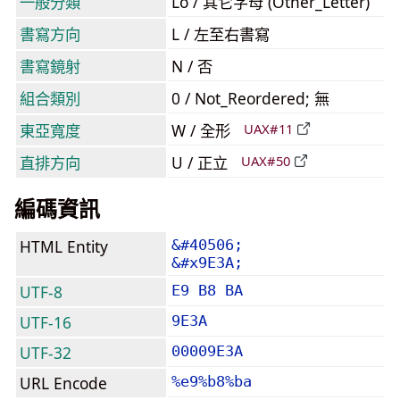
一般分類
Lo / 其它字母 (Other_Letter)
書寫方向
L / 左至右書寫
書寫鏡射
N / 否
組合類別
0 / Not_Reordered; 無
東亞寬度
W / 全形
UAX#11
直排方向
U / 正立
UAX#50
編碼資訊
HTML Entity
&#40506;
&#x9E3A;
UTF-8
E9 B8 BA
UTF-16
9E3A
UTF-32
00009E3A
URL Encode
%e9%b8%ba