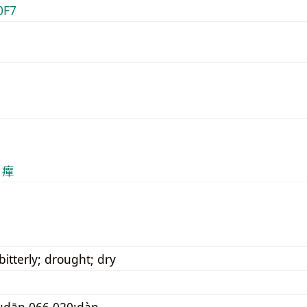
0F7
 癉
bitterly; drought; dry
:dān 066.020:dàn