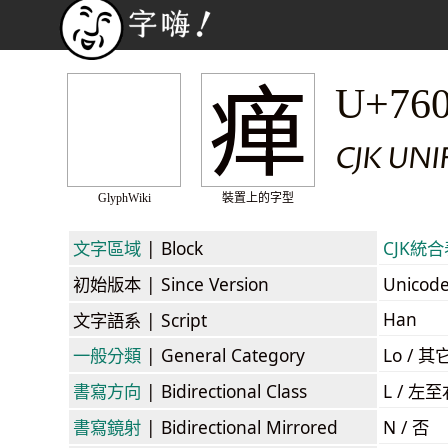
瘅
U+76
CJK UNI
GlyphWiki
裝置上的字型
文字區域
| Block
CJK統合表
初始版本
| Since Version
Unicod
Han
文字語系
| Script
一般分類
| General Category
Lo / 其它
書寫方向
| Bidirectional Class
L / 左
書寫鏡射
| Bidirectional Mirrored
N / 否