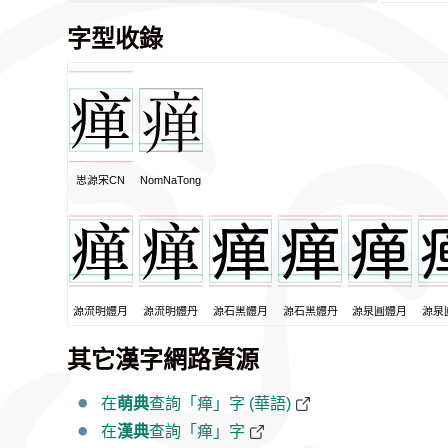
字型收錄
思源宋CN
NomNaTong
源流明體月
源流明體丹
源石黑體月
源石黑體丹
源泉圓體月
源泉
其它漢字網路資源
在
萌典
查詢「瘅」字 (華語)
在
漢典
查詢「瘅」字