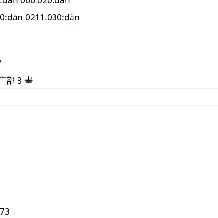
0:dān 0211.030:dàn
7
⽧
部 8 畫
573