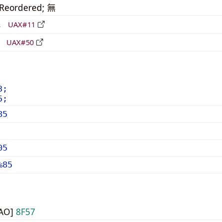
_Reordered; 無
形
UAX#11
立
UAX#50
3;
5;
85
05
%85
UAO]
8F57