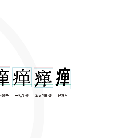
圓體丹
一點明體
匯文明朝體
得意黑