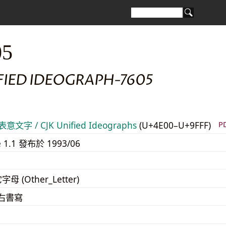
05
FIED IDEOGRAPH-7605
意文字 / CJK Unified Ideographs
(U+4E00–U+9FFF)
P
e 1.1 發布於 1993/06
字母 (Other_Letter)
至右書寫