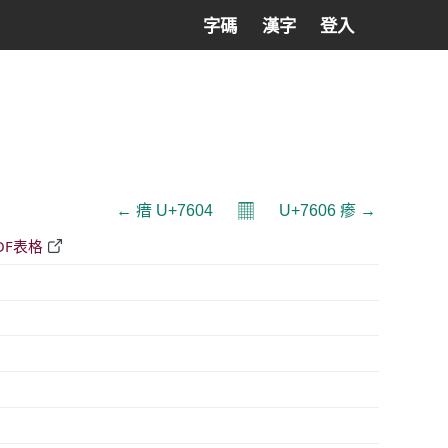
字碼
漢字
登入
𝄜
← 瘄 U+7604
U+7606 瘆 →
DF表格