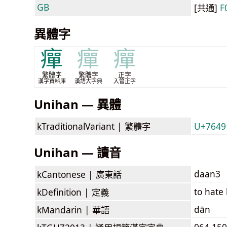
GB
[共通]
F
異體字
癉
癉
癉
繁體字
繁體字
正字
漢字資料庫
漢語大字典
入管正字
Unihan — 異體
kTraditionalVariant |
繁體字
U+7649
Unihan — 讀音
daan3
kCantonese |
廣東話
to hate 
kDefinition |
定義
dān
kMandarin |
華語
064.150