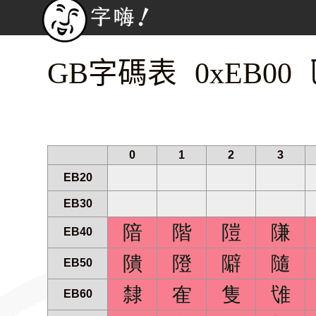
GB字碼表 0xEB00
0
1
2
3
EB20
EB30
隌
階
隑
隒
EB40
隤
隥
隦
隨
EB50
隸
隺
隻
隿
EB60