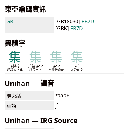
東亞編碼資訊
GB
[GB18030]
EB7D
[GBK]
EB7D
異體字
集
集
集
集
正體字
戶籍正字
正字
正字
漢語大字典
戶籍文字
台灣教育部
入管正字
Unihan — 讀音
zaap6
廣東話
jí
華語
Unihan — IRG Source