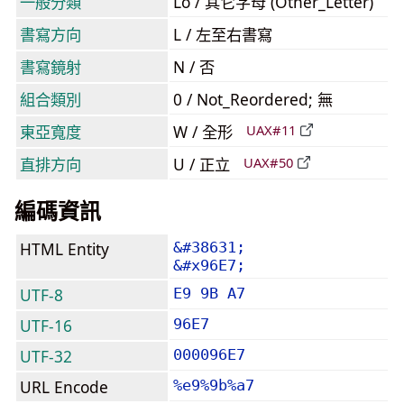
一般分類
Lo / 其它字母 (Other_Letter)
書寫方向
L / 左至右書寫
書寫鏡射
N / 否
組合類別
0 / Not_Reordered; 無
東亞寬度
W / 全形
UAX#11
直排方向
U / 正立
UAX#50
編碼資訊
HTML Entity
&#38631;
&#x96E7;
UTF-8
E9 9B A7
UTF-16
96E7
UTF-32
000096E7
URL Encode
%e9%9b%a7