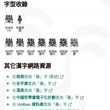
字型收錄
思源宋
崇羲篆
CN
體
源流明
源流明
源石黑
源石黑
源泉圓
源泉圓
一點明
體月
體丹
體月
體丹
體月
體丹
體
其它漢字網路資源
在
萌典
查詢「雧」字 (華語)
在
全字庫
查詢「雧」字
在
漢典
查詢「雧」字
在
中國哲學書電子化計劃
查詢「雧」字
在
Unihan 資料庫
查詢「雧」字