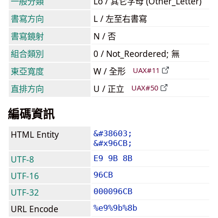
一般分類
Lo / 其它字母 (Other_Letter)
書寫方向
L / 左至右書寫
書寫鏡射
N / 否
組合類別
0 / Not_Reordered; 無
東亞寬度
W / 全形
UAX#11
直排方向
U / 正立
UAX#50
編碼資訊
HTML Entity
&#38603;
&#x96CB;
UTF-8
E9 9B 8B
UTF-16
96CB
UTF-32
000096CB
URL Encode
%e9%9b%8b