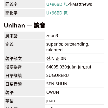
同義字
U+96BD 隽
<kMatthews
簡化字
U+96BD 隽
Unihan — 讀音
zeon3
廣東話
superior, outstanding,
定義
talented
韓語諺文
전:N 준:0N
64095.030:juàn,jùn,zuì
漢語拼音
SUGURERU
日語訓讀
SEN SHUN
日語音讀
CWUN
韓語
juàn
華語