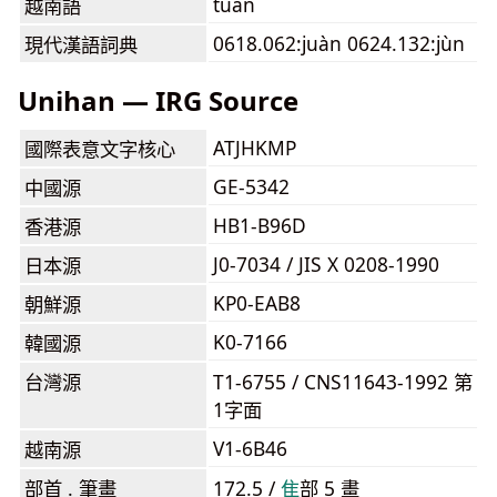
tuấn
越南語
0618.062:juàn 0624.132:jùn
現代漢語詞典
Unihan — IRG Source
ATJHKMP
國際表意文字核心
GE-5342
中國源
HB1-B96D
香港源
J0-7034 / JIS X 0208-1990
日本源
KP0-EAB8
朝鮮源
K0-7166
韓國源
台灣源
T1-6755 / CNS11643-1992 第
1字面
V1-6B46
越南源
部首 . 筆畫
172.5 /
⾫
部 5 畫