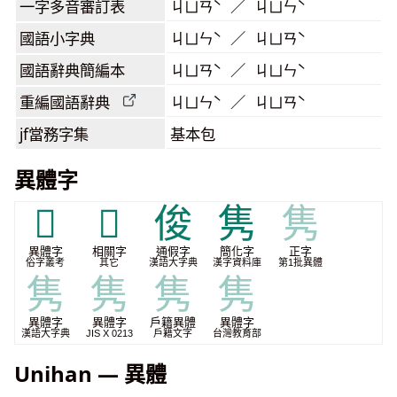
一字多音審訂表
ㄐㄩㄢˋ ／ ㄐㄩㄣˋ
國語小字典
ㄐㄩㄣˋ ／ ㄐㄩㄢˋ
國語辭典簡編本
ㄐㄩㄢˋ ／ ㄐㄩㄣˋ
重編國語辭典
ㄐㄩㄣˋ ／ ㄐㄩㄢˋ
jf當務字集
基本包
異體字
𨿇
𮥼
俊
隽
隽
異體字
相關字
通假字
簡化字
正字
俗字叢考
其它
漢語大字典
漢字資料庫
第1批異體
隽
隽
隽
隽
異體字
異體字
戶籍異體
異體字
漢語大字典
JIS X 0213
戶籍文字
台灣教育部
Unihan — 異體