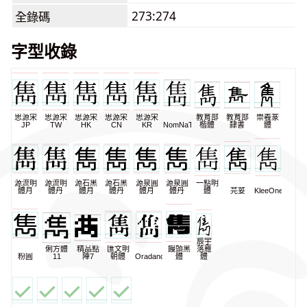
273:274
全錄碼
字型收錄
思源宋
思源宋
思源宋
思源宋
思源宋
教育部
教育部
崇羲篆
JP
TW
HK
CN
KR
NomNaTong
楷體
隸書
體
源流明
源流明
源石黑
源石黑
源泉圓
源泉圓
一點明
體月
體丹
體月
體丹
體月
體丹
體
芫荽
KleeOne
辰宇
俐方體
精品點
匯文明
饅頭黑
落雁
粉圓
11
陣7
朝體
Oradano
體
體