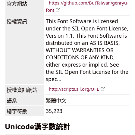
https://github.com/ButTaiwan/genryu-
官方網站
font
This Font Software is licensed
授權資訊
under the SIL Open Font License,
Version 1.1. This Font Software is
distributed on an AS IS BASIS,
WITHOUT WARRANTIES OR
CONDITIONS OF ANY KIND,
either express or implied. See
the SIL Open Font License for the
spec...
http://scripts.sil.org/OFL
授權資訊網站
語系
繁體中文
35,223
總字符數
Unicode漢字數統計