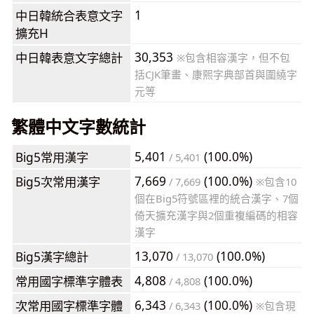
1
中日韓統合表意文字
擴充H
30,353
中日韓表意文字總計
※包含相容漢字，但不包
括CJK筆畫、康熙字典部首與圍繞字
元等
繁體中文字數統計
5,401
(100.0%)
Big5常用漢字
/ 5,401
7,669
(100.0%)
Big5次常用漢字
/ 7,669
※包含10
個在Big5符號區裡的統合漢字、7個
倚天擴充漢字與2個重複編碼的相容
漢字
13,070
(100.0%)
Big5漢字總計
/ 13,070
4,808
(100.0%)
常用國字標準字體表
/ 4,808
6,343
(100.0%)
次常用國字標準字體
/ 6,343
※包含現