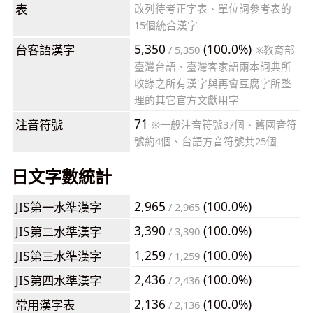
表
改列待考正字表、單位詞參考表的
15個統合漢字
5,350
(100.0%)
台客語漢字
/ 5,350
※教育部
臺灣台語、臺灣客家語兩本詞典所
收錄之所有漢字與再會豆腐字所整
理的其它官方文獻用字
71
注音符號
※一般注音符號37個、舊國音符
號約4個、台語方音符號共25個
日文字數統計
2,965
(100.0%)
JIS第一水準漢字
/ 2,965
3,390
(100.0%)
JIS第二水準漢字
/ 3,390
1,259
(100.0%)
JIS第三水準漢字
/ 1,259
2,436
(100.0%)
JIS第四水準漢字
/ 2,436
2,136
(100.0%)
常用漢字表
/ 2,136