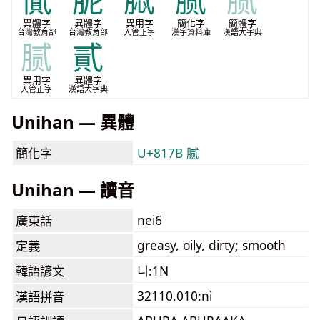
㒃
胒
脦
腻
腻
異體字
異體字
異用字
簡化字
簡體字
台灣教育部
台灣教育部
入管正字
漢字資料庫
漢語大字典
腻
貳
異用字
異體字
入管正字
漢語大字典
Unihan — 異體
簡化字
U+817B 腻
Unihan — 讀音
nei6
廣東話
greasy, oily, dirty; smooth
定義
韓語諺文
니:1N
32110.010:nì
漢語拼音