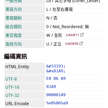
一般分類
Lo / 其它字母 (Other_Letter)
書寫方向
L / 左至右書寫
書寫鏡射
N / 否
組合類別
0 / Not_Reordered; 無
東亞寬度
W / 全形
UAX#11
直排方向
U / 正立
UAX#50
編碼資訊
HTML Entity
&#33193;
&#x81A9;
UTF-8
E8 86 A9
UTF-16
81A9
UTF-32
000081A9
URL Encode
%e8%86%a9