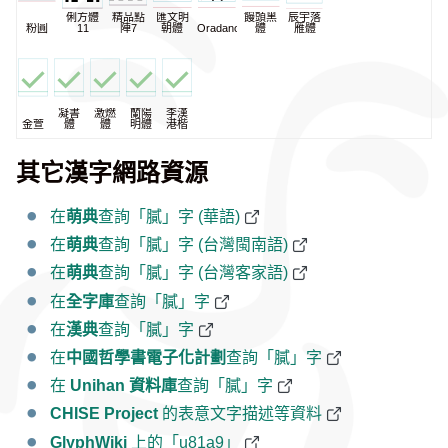
俐方體
精品點
匯文明
饅頭黑
辰宇落
粉圓
11
陣7
朝體
Oradano
體
雁體
凝書
激燃
蘭陽
李漢
金萱
體
體
明體
港楷
其它漢字網路資源
在
萌典
查詢「膩」字 (華語)
在
萌典
查詢「膩」字 (台灣閩南語)
在
萌典
查詢「膩」字 (台灣客家語)
在
全字庫
查詢「膩」字
在
漢典
查詢「膩」字
在
中國哲學書電子化計劃
查詢「膩」字
在
Unihan 資料庫
查詢「膩」字
CHISE Project
的表意文字描述等資料
GlyphWiki
上的「u81a9」