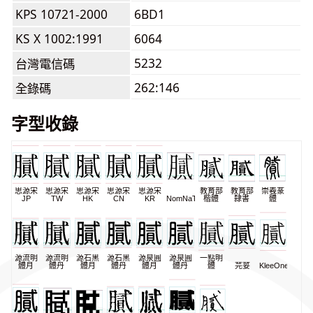
KPS 10721-2000
6BD1
KS X 1002:1991
6064
5232
台灣電信碼
262:146
全錄碼
字型收錄
思源宋
思源宋
思源宋
思源宋
思源宋
教育部
教育部
崇羲篆
JP
TW
HK
CN
KR
NomNaTong
楷體
隸書
體
源流明
源流明
源石黑
源石黑
源泉圓
源泉圓
一點明
體月
體丹
體月
體丹
體月
體丹
體
芫荽
KleeOne