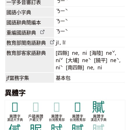
ㄋㄧˋ
一字多音審訂表
ㄋㄧˋ
國語小字典
ㄋㄧˋ
國語辭典簡編本
ㄋㄧˋ
重編國語辭典
jī, lī
教育部閩南語
辭典
教育部客家語
辭典
[四縣] ne, ni [海陸] neˇ,
niˇ [大埔] neˋ [饒平] neˋ,
niˋ [南四縣] ne, ni
jf當務字集
基本包
異體字
𦡸
𦡸
𦡸
𧸉
𧸐
異體字
戶籍異體
異體字
異體字
異體字
漢語大字典
戶籍文字
台灣教育部
台灣教育部
漢語大字典