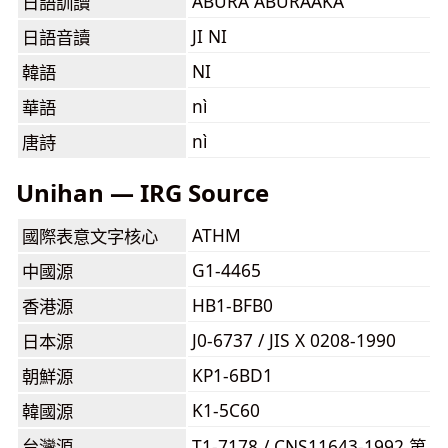
ABURA ABURAAKA
日語訓讀
JI NI
日語音讀
NI
韓語
nì
華語
nì
唐詩
Unihan — IRG Source
ATHM
國際表意文字核心
G1-4465
中國源
HB1-BFB0
香港源
J0-6737 / JIS X 0208-1990
日本源
KP1-6BD1
朝鮮源
K1-5C60
韓國源
台灣源
T1-7178 / CNS11643-1992 第