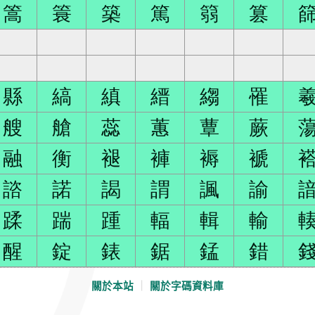
篙
簑
築
篤
篛
篡
縣
縞
縝
縉
縐
罹
艘
艙
蕊
蕙
蕈
蕨
融
衡
褪
褲
褥
褫
諮
諾
謁
謂
諷
諭
蹂
踹
踵
輻
輯
輸
醒
錠
錶
鋸
錳
錯
關於本站
｜
關於字碼資料庫