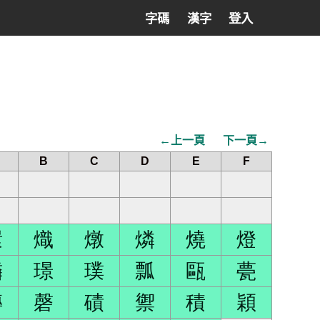
字碼
漢字
登入
←上一頁
下一頁→
B
C
D
E
F
澴
熾
燉
燐
燒
燈
璘
璟
璞
瓢
甌
甍
磚
磬
磧
禦
積
穎