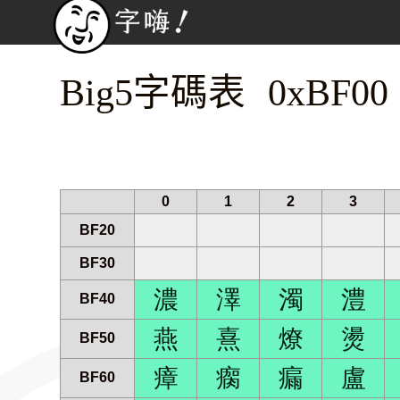
Big5字碼表 0xBF00
0
1
2
3
BF20
BF30
濃
澤
濁
澧
BF40
燕
熹
燎
燙
BF50
瘴
瘸
瘺
盧
BF60