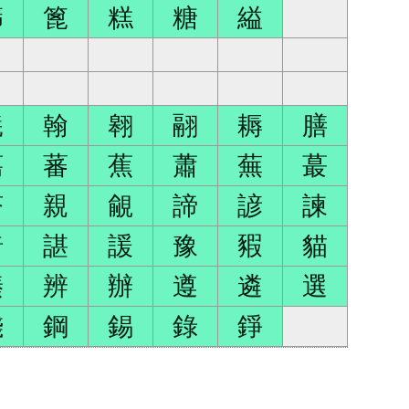
篩
篦
糕
糖
縊
羲
翰
翱
翮
耨
膳
蕩
蕃
蕉
蕭
蕪
蕞
褡
親
覦
諦
諺
諫
諳
諶
諼
豫
豭
貓
輳
辨
辦
遵
遴
選
錢
鋼
錫
錄
錚