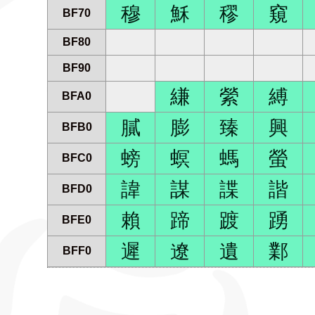
穆
穌
穋
窺
BF70
BF80
BF90
縑
縈
縛
BFA0
膩
膨
臻
興
BFB0
螃
螟
螞
螢
BFC0
諱
謀
諜
諧
BFD0
賴
蹄
踱
踴
BFE0
遲
遼
遺
鄴
BFF0