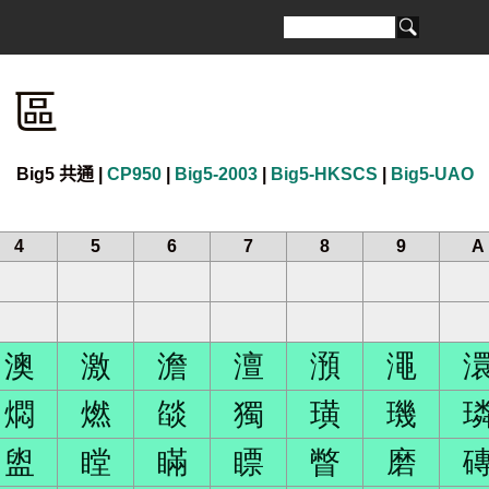
 區
Big5 共通 |
CP950
|
Big5-2003
|
Big5-HKSCS
|
Big5-UAO
4
5
6
7
8
9
A
澳
激
澹
澶
澦
澠
燜
燃
燄
獨
璜
璣
盥
瞠
瞞
瞟
瞥
磨