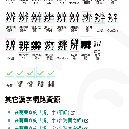
JP
TW
HK
CN
KR
NomNaTong
楷體
隸書
體
源流明
源流明
源石黑
源石黑
源泉圓
源泉圓
一點明
體月
體丹
體月
體丹
體月
體丹
體
芫荽
KleeOne
辰宇
俐方體
精品點
匯文明
得意
饅頭黑
落雁
粉圓
11
陣7
朝體
Oradano
黑
體
體
凝書
激燃
蘭陽
李漢
金萱
體
體
明體
港楷
其它漢字網路資源
在
萌典
查詢「辨」字 (華語)
在
萌典
查詢「辨」字 (台灣閩南語)
在
萌典
查詢「辨」字 (台灣客家語)