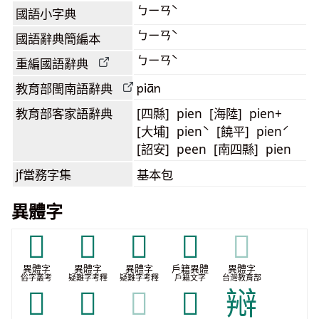
ㄅㄧㄢˋ
國語小字典
ㄅㄧㄢˋ
國語辭典簡編本
ㄅㄧㄢˋ
重編國語辭典
piān
教育部閩南語
辭典
教育部客家語
辭典
[四縣] pien [海陸] pien+
[大埔] pienˋ [饒平] pienˊ
[詔安] peen [南四縣] pien
jf當務字集
基本包
異體字
𢭥
𤀫
𤀲
𧪔
𧪔
異體字
異體字
異體字
戶籍異體
異體字
俗字叢考
疑難字考釋
疑難字考釋
戶籍文字
台灣教育部
𨐱
𨐾
𨐾
𰆴
㦚