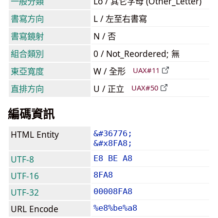
一般分類
Lo / 其它字母 (Other_Letter)
書寫方向
L / 左至右書寫
書寫鏡射
N / 否
組合類別
0 / Not_Reordered; 無
東亞寬度
W / 全形
UAX#11
直排方向
U / 正立
UAX#50
編碼資訊
HTML Entity
&#36776;
&#x8FA8;
UTF-8
E8 BE A8
UTF-16
8FA8
UTF-32
00008FA8
URL Encode
%e8%be%a8