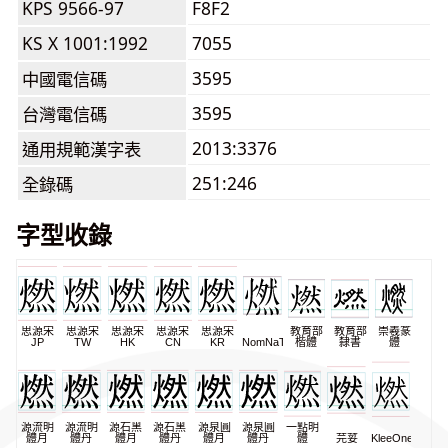
KPS 9566-97
F8F2
KS X 1001:1992
7055
3595
中國電信碼
3595
台灣電信碼
2013:3376
通用規範漢字表
251:246
全錄碼
字型收錄
思源宋
思源宋
思源宋
思源宋
思源宋
教育部
教育部
崇羲篆
JP
TW
HK
CN
KR
NomNaTong
楷體
隸書
體
源流明
源流明
源石黑
源石黑
源泉圓
源泉圓
一點明
體月
體丹
體月
體丹
體月
體丹
體
芫荽
KleeOne