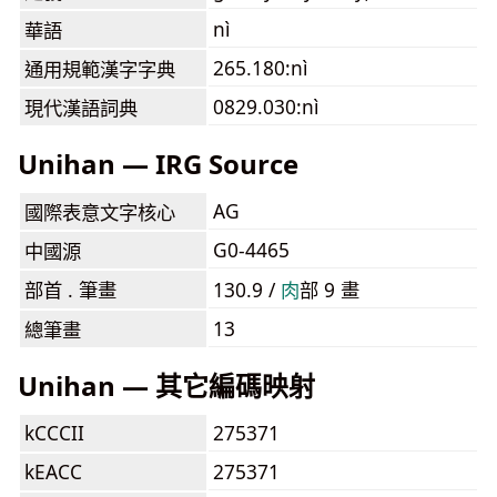
nì
華語
265.180:nì
通用規範漢字字典
0829.030:nì
現代漢語詞典
Unihan — IRG Source
AG
國際表意文字核心
G0-4465
中國源
部首 . 筆畫
130.9 /
⾁
部 9 畫
13
總筆畫
Unihan — 其它編碼映射
kCCCII
275371
kEACC
275371