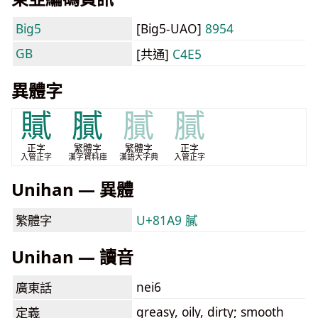
Big5
[Big5-UAO]
8954
GB
[共通]
C4E5
異體字
𧸐
膩
膩
膩
正字
繁體字
繁體字
正字
入管正字
漢字資料庫
漢語大字典
入管正字
Unihan — 異體
繁體字
U+81A9 膩
Unihan — 讀音
nei6
廣東話
greasy, oily, dirty; smooth
定義