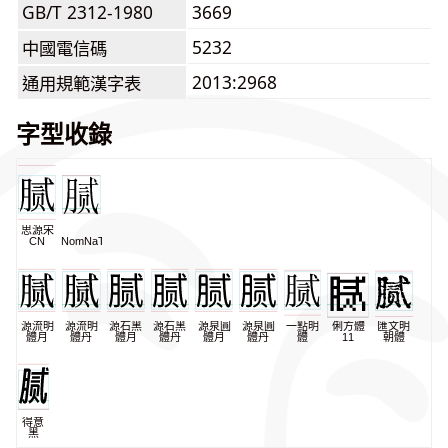
GB/T 2312-1980
3669
5232
中國電信碼
2013:2968
通用規範漢字表
字型收錄
思源宋
CN
NomNaTong
源流明
源流明
源石黑
源石黑
源泉圓
源泉圓
一點明
俐方體
匯文明
體月
體丹
體月
體丹
體月
體丹
體
11
朝體
得意
黑