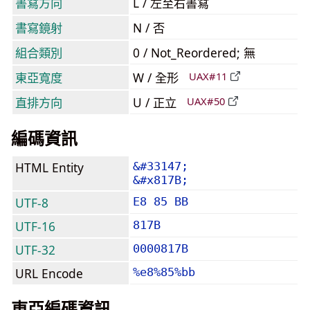
書寫方向
L / 左至右書寫
書寫鏡射
N / 否
組合類別
0 / Not_Reordered; 無
東亞寬度
W / 全形
UAX#11
直排方向
U / 正立
UAX#50
編碼資訊
HTML Entity
&#33147;
&#x817B;
UTF-8
E8 85 BB
UTF-16
817B
UTF-32
0000817B
URL Encode
%e8%85%bb
東亞編碼資訊