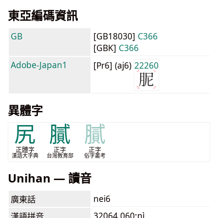
東亞編碼資訊
GB
[GB18030]
C366
[GBK]
C366
Adobe-Japan1
[Pr6] (aj6)
22260
異體字
尻
膩
膩
正體字
正字
正字
漢語大字典
台灣教育部
俗字叢考
Unihan — 讀音
nei6
廣東話
32064.060:nì
漢語拼音