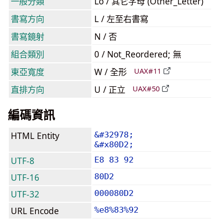
一般分類
Lo / 其它字母 (Other_Letter)
書寫方向
L / 左至右書寫
書寫鏡射
N / 否
組合類別
0 / Not_Reordered; 無
東亞寬度
W / 全形
UAX#11
直排方向
U / 正立
UAX#50
編碼資訊
HTML Entity
&#32978;
&#x80D2;
UTF-8
E8 83 92
UTF-16
80D2
UTF-32
000080D2
URL Encode
%e8%83%92