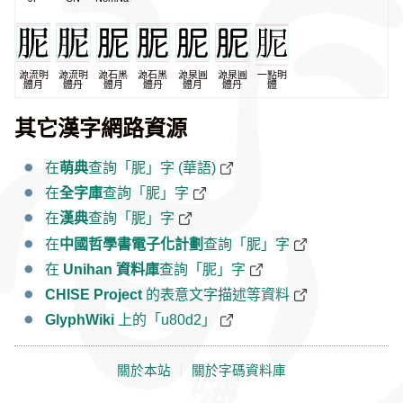
源流明
源流明
源石黑
源石黑
源泉圓
源泉圓
一點明
體月
體丹
體月
體丹
體月
體丹
體
其它漢字網路資源
在
萌典
查詢「胒」字 (華語)
在
全字庫
查詢「胒」字
在
漢典
查詢「胒」字
在
中國哲學書電子化計劃
查詢「胒」字
在
Unihan 資料庫
查詢「胒」字
CHISE Project
的表意文字描述等資料
GlyphWiki
上的「u80d2」
關於本站
｜
關於字碼資料庫