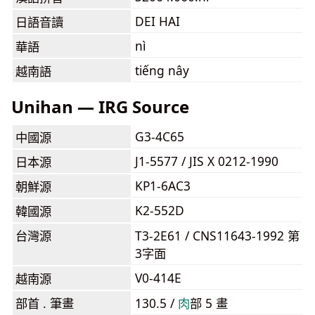
DEI HAI
日語音讀
nì
華語
tiếng nây
越南語
Unihan — IRG Source
G3-4C65
中國源
J1-5577 / JIS X 0212-1990
日本源
KP1-6AC3
朝鮮源
K2-552D
韓國源
台灣源
T3-2E61 / CNS11643-1992 第
3字面
V0-414E
越南源
部首 . 筆畫
130.5 /
⾁
部 5 畫