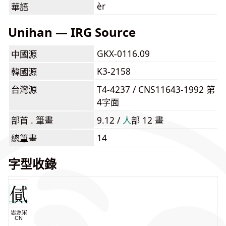
èr
華語
Unihan — IRG Source
GKX-0116.09
中國源
K3-2158
韓國源
台灣源
T4-4237 / CNS11643-1992 第
4字面
部首 . 筆畫
9.12 /
⼈
部 12 畫
14
總筆畫
字型收錄
思源宋
CN