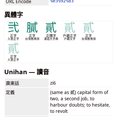
URL Encode
%e3%92%83
異體字
弐
膩
貳
貳
貳
正字
正字
正體字
戶籍正字
正字
入管正字
台灣教育部
漢語大字典
戶籍文字
台灣教育部
貳
正字
入管正字
Unihan — 讀音
zi6
廣東話
定義
(same as 貳) capital form of
two, a second job, to
harbour doubts; to hesitate,
to revolt