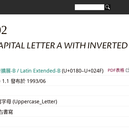
02
APITAL LETTER A WITH INVERTED
-B / Latin Extended-B
(U+0180–U+024F)
PDF表格
e 1.1 發布於 1993/06
寫字母 (Uppercase_Letter)
至右書寫