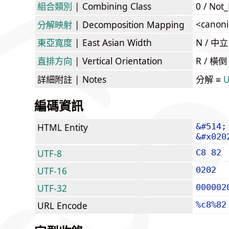
組合類別
| Combining Class
0 / Not
<canoni
分解映射
| Decomposition Mapping
東亞寬度
| East Asian Width
N / 
直排方向
| Vertical Orientation
R / 橫
詳細附註
| Notes
分解 ≡
U
編碼資訊
HTML Entity
&#514;
&#x020
UTF-8
C8 82
UTF-16
0202
UTF-32
000002
URL Encode
%c8%82