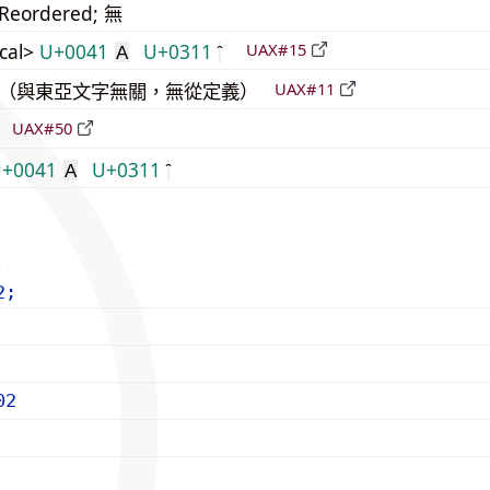
_Reordered; 無
cal>
U+0041
U+0311
UAX#15
A
中立（與東亞文字無關，無從定義）
UAX#11
倒
UAX#50
+0041
U+0311
A
2;
02