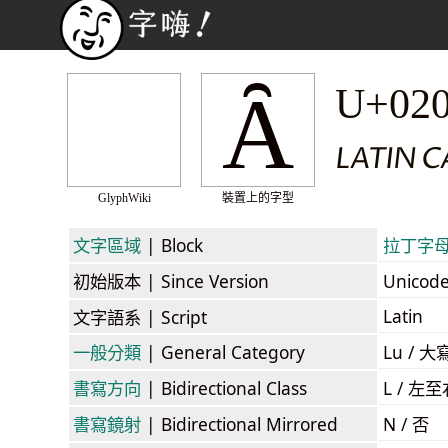
Ȃ
U+02
LATIN C
GlyphWiki
裝置上的字型
文字區域
| Block
拉丁字母擴展
初始版本
| Since Version
Unicod
Latin
文字語系
| Script
一般分類
| General Category
Lu / 大
書寫方向
| Bidirectional Class
L / 左
書寫鏡射
| Bidirectional Mirrored
N / 否