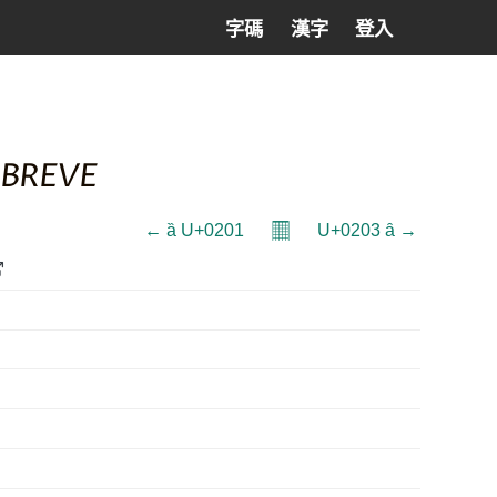
字碼
漢字
登入
 BREVE
𝄜
← ȁ U+0201
U+0203 ȃ →