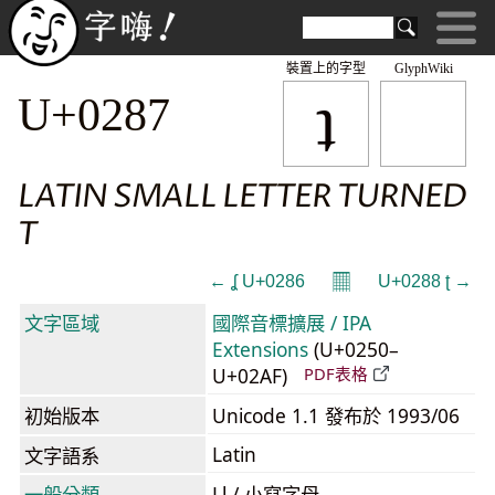
裝置上的字型
GlyphWiki
ʇ
U+0287
LATIN SMALL LETTER TURNED
T
𝄜
← ʆ U+0286
U+0288 ʈ →
文字區域
國際音標擴展 / IPA
Extensions
(U+0250–
U+02AF)
PDF表格
初始版本
Unicode 1.1 發布於 1993/06
Latin
文字語系
一般分類
Ll / 小寫字母