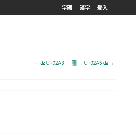
字碼
漢字
登入
𝄜
← ʣ U+02A3
U+02A5 ʥ →