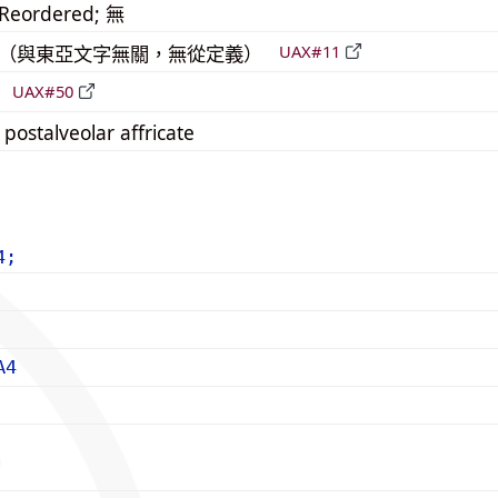
_Reordered; 無
中立（與東亞文字無關，無從定義）
UAX#11
倒
UAX#50
 postalveolar affricate
4;
A4