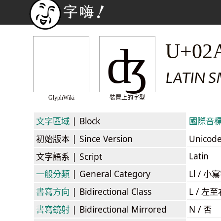
ʤ
U+02
LATIN S
GlyphWiki
裝置上的字型
文字區域
| Block
國際音標擴展
初始版本
| Since Version
Unicod
Latin
文字語系
| Script
一般分類
| General Category
Ll / 小寫
書寫方向
| Bidirectional Class
L / 左
書寫鏡射
| Bidirectional Mirrored
N / 否