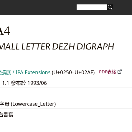
A4
MALL LETTER DEZH DIGRAPH
 / IPA Extensions
(U+0250–U+02AF)
PDF表格
e 1.1 發布於 1993/06
字母 (Lowercase_Letter)
至右書寫