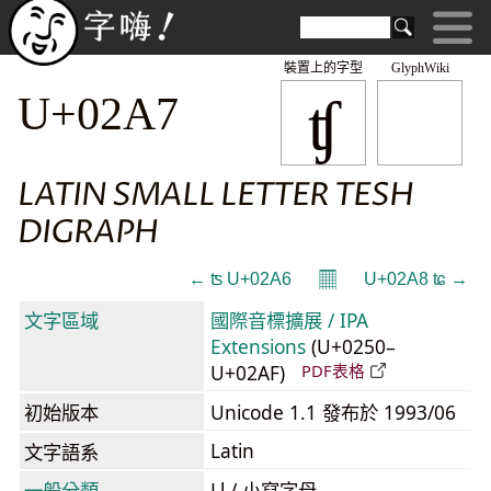
裝置上的字型
GlyphWiki
ʧ
U+02A7
LATIN SMALL LETTER TESH
DIGRAPH
𝄜
← ʦ U+02A6
U+02A8 ʨ →
文字區域
國際音標擴展 / IPA
Extensions
(U+0250–
U+02AF)
PDF表格
初始版本
Unicode 1.1 發布於 1993/06
Latin
文字語系
一般分類
Ll / 小寫字母