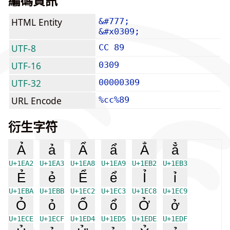
編碼資訊
HTML Entity
&#777;
&#x0309;
UTF-8
CC 89
UTF-16
0309
UTF-32
00000309
URL Encode
%cc%89
衍生字符
Ả
ả
Ẩ
ẩ
Ẳ
ẳ
U+1EA2
U+1EA3
U+1EA8
U+1EA9
U+1EB2
U+1EB3
Ẻ
ẻ
Ể
ể
Ỉ
ỉ
U+1EBA
U+1EBB
U+1EC2
U+1EC3
U+1EC8
U+1EC9
Ỏ
ỏ
Ổ
ổ
Ở
ở
U+1ECE
U+1ECF
U+1ED4
U+1ED5
U+1EDE
U+1EDF