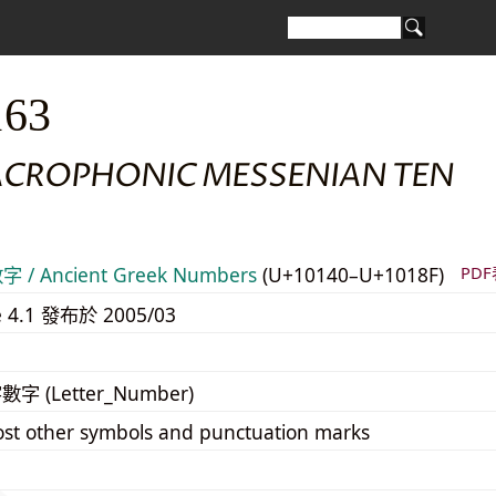
163
ACROPHONIC MESSENIAN TEN
/ Ancient Greek Numbers
(U+10140–U+1018F)
PD
e 4.1 發布於 2005/03
字數字 (Letter_Number)
st other symbols and punctuation marks