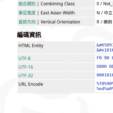
組合類別
| Combining Class
0 / Not
東亞寬度
| East Asian Width
N / 
直排方向
| Vertical Orientation
R / 橫
編碼資訊
HTML Entity
&#6589
&#x101
UTF-8
F0 90 
UTF-16
D800 D
UTF-32
000101
URL Encode
%f0%90
%ed%a0