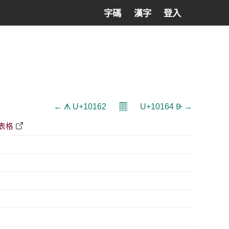
字碼
漢字
登入
𝄜
← 𐅢 U+10162
U+10164 𐅤 →
F表格