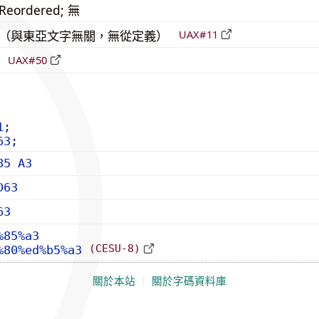
_Reordered; 無
中立（與東亞文字無關，無從定義）
UAX#11
倒
UAX#50
1;
63;
85 A3
D63
63
%85%a3
(CESU-8)
%80%ed%b5%a3
關於本站
｜
關於字碼資料庫