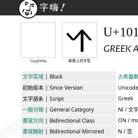
𐅣
U+10
GREEK 
GlyphWiki
裝置上的字型
文字區域
| Block
古希臘數字 
初始版本
| Since Version
Unicod
Greek
文字語系
| Script
一般分類
| General Category
Nl / 文
ON / mo
書寫方向
| Bidirectional Class
書寫鏡射
| Bidirectional Mirrored
N / 否