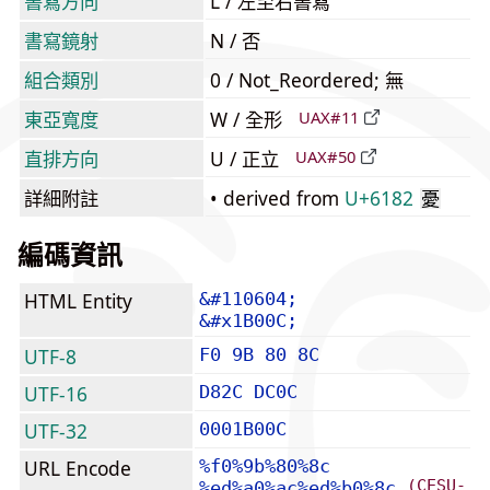
書寫方向
L / 左至右書寫
書寫鏡射
N / 否
組合類別
0 / Not_Reordered; 無
東亞寬度
W / 全形
UAX#11
直排方向
U / 正立
UAX#50
詳細附註
• derived from
U+6182
憂
編碼資訊
HTML Entity
&#110604;
&#x1B00C;
UTF-8
F0 9B 80 8C
UTF-16
D82C DC0C
UTF-32
0001B00C
URL Encode
%f0%9b%80%8c
(CESU-
%ed%a0%ac%ed%b0%8c