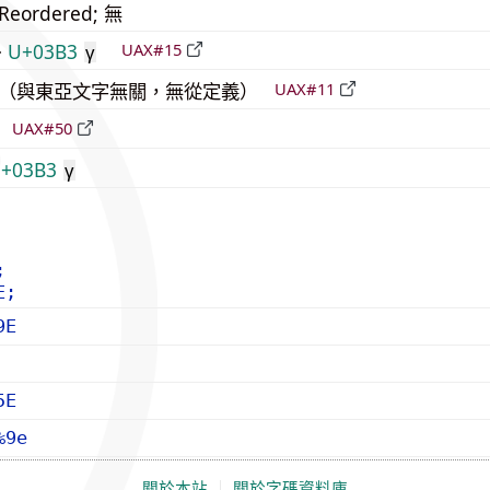
_Reordered; 無
>
U+03B3
UAX#15
γ
中立（與東亞文字無關，無從定義）
UAX#11
倒
UAX#50
+03B3
γ
;
E;
9E
5E
%9e
關於本站
｜
關於字碼資料庫