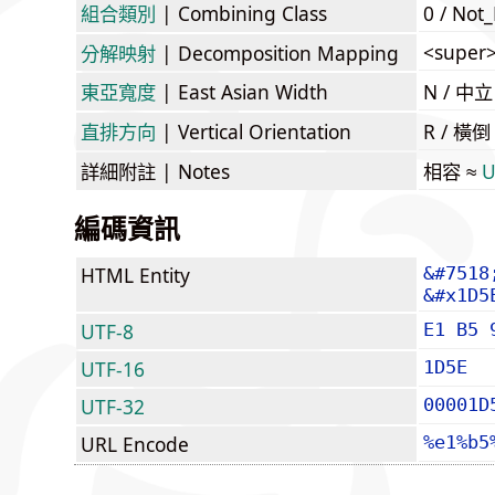
組合類別
| Combining Class
0 / Not
<super
分解映射
| Decomposition Mapping
東亞寬度
| East Asian Width
N / 
直排方向
| Vertical Orientation
R / 橫
詳細附註
| Notes
相容 ≈
U
編碼資訊
HTML Entity
&#7518
&#x1D5
UTF-8
E1 B5 
UTF-16
1D5E
UTF-32
00001D
URL Encode
%e1%b5