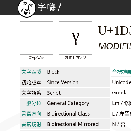
ᵞ
U+1D
MODIFI
GlyphWiki
裝置上的字型
文字區域
| Block
音標擴展 /
初始版本
| Since Version
Unicod
Greek
文字語系
| Script
一般分類
| General Category
Lm / 修飾
書寫方向
| Bidirectional Class
L / 左
書寫鏡射
| Bidirectional Mirrored
N / 否