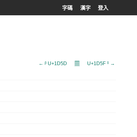
字碼
漢字
登入
𝄜
← ᵝ U+1D5D
U+1D5F ᵟ →