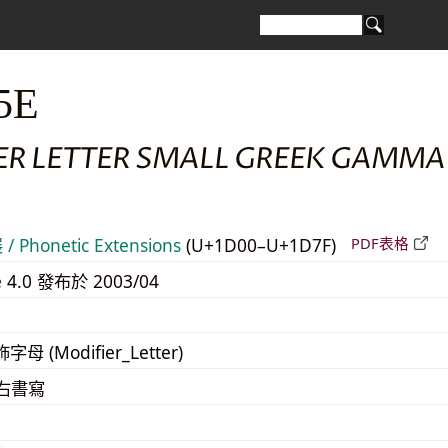
5E
ER LETTER SMALL GREEK GAMMA
 Phonetic Extensions
(U+1D00–U+1D7F)
PDF表格
e 4.0 發布於 2003/04
字母 (Modifier_Letter)
至右書寫