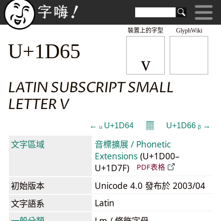
裝置上的字型
GlyphWiki
ᵥ
U+1D65
LATIN SUBSCRIPT SMALL
LETTER V
𝄜
← ᵤ U+1D64
U+1D66 ᵦ →
文字區域
音標擴展 / Phonetic
Extensions
(U+1D00–
U+1D7F)
PDF表格
初始版本
Unicode 4.0 發布於 2003/04
Latin
文字語系
一般分類
Lm / 修飾字母