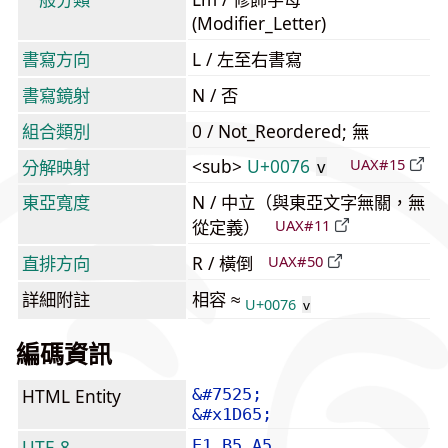
(Modifier_Letter)
書寫方向
L / 左至右書寫
書寫鏡射
N / 否
組合類別
0 / Not_Reordered; 無
<sub>
U+0076
UAX#15
分解映射
v
東亞寬度
N / 中立（與東亞文字無關，無
從定義）
UAX#11
直排方向
R / 橫倒
UAX#50
詳細附註
相容 ≈
U+0076
v
編碼資訊
HTML Entity
&#7525;
&#x1D65;
UTF-8
E1 B5 A5