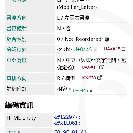
(Modifier_Letter)
書寫方向
L / 左至右書寫
書寫鏡射
N / 否
組合類別
0 / Not_Reordered; 無
<sub>
U+0445
UAX#15
分解映射
х
東亞寬度
N / 中立（與東亞文字無關，無
從定義）
UAX#11
直排方向
R / 橫倒
UAX#50
詳細附註
相容 ≈
U+0445
х
編碼資訊
HTML Entity
&#122977;
&#x1E061;
UTF-8
F0 9E 81 A1