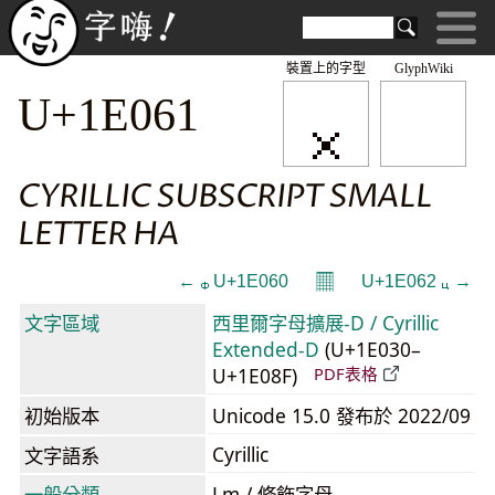
裝置上的字型
GlyphWiki
𞁡
U+1E061
CYRILLIC SUBSCRIPT SMALL
LETTER HA
𝄜
← 𞁠 U+1E060
U+1E062 𞁢 →
文字區域
西里爾字母擴展-D / Cyrillic
Extended-D
(U+1E030–
U+1E08F)
PDF表格
初始版本
Unicode 15.0 發布於 2022/09
Cyrillic
文字語系
一般分類
Lm / 修飾字母