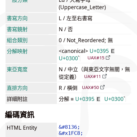
(Uppercase_Letter)
書寫方向
L / 左至右書寫
書寫鏡射
N / 否
組合類別
0 / Not_Reordered; 無
<canonical>
U+0395
分解映射
Ε
U+0300
UAX#15
東亞寬度
N / 中立（與東亞文字無關，無
從定義）
UAX#11
直排方向
R / 橫倒
UAX#50
詳細附註
分解 ≡
U+0395
U+0300
Ε
編碼資訊
HTML Entity
&#8136;
&#x1FC8;