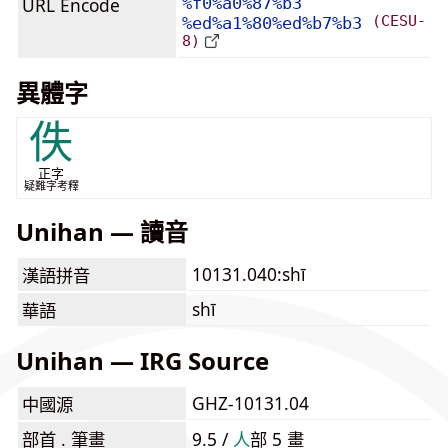
URL Encode
%f0%a0%87%b3
(CESU-
%ed%a1%80%ed%b7%b3
8)
異體字
佚
正字
疑難字考釋
Unihan — 讀音
10131.040:shī
漢語拼音
shī
華語
Unihan — IRG Source
GHZ-10131.04
中國源
部首 . 筆畫
9.5 /
⼈
部 5 畫