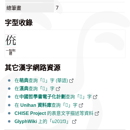
7
總筆畫
字型收錄
一點明
體
其它漢字網路資源
在
萌典
查詢「𠇳」字 (華語)
在
漢典
查詢「𠇳」字
在
中國哲學書電子化計劃
查詢「𠇳」字
在
Unihan 資料庫
查詢「𠇳」字
CHISE Project
的表意文字描述等資料
GlyphWiki
上的「u201f3」