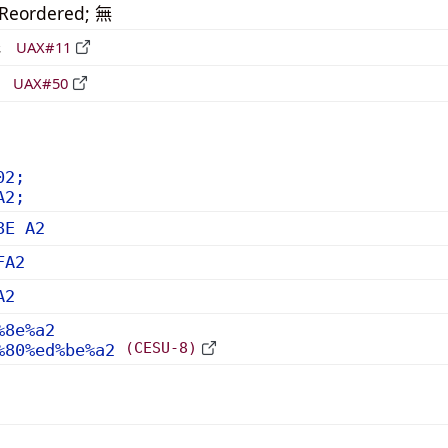
_Reordered; 無
形
UAX#11
立
UAX#50
02;
A2;
8E A2
FA2
A2
%8e%a2
(CESU-8)
%80%ed%be%a2