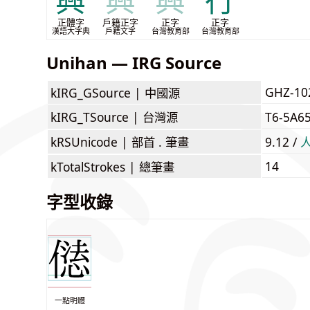
興
興
興
行
正體字
戶籍正字
正字
正字
漢語大字典
戶籍文字
台灣教育部
台灣教育部
Unihan — IRG Source
GHZ-10
kIRG_GSource |
中國源
kIRG_TSource |
台灣源
T6-5A6
kRSUnicode |
部首 . 筆畫
9.12 /
14
kTotalStrokes |
總筆畫
字型收錄
一點明體