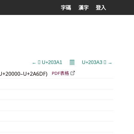
字碼
漢字
登入
𝄜
← 𠎡 U+203A1
U+203A3 𠎣 →
U+20000–U+2A6DF)
PDF表格