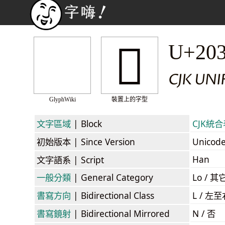
𠎢
U+20
CJK UN
GlyphWiki
裝置上的字型
文字區域
| Block
CJK統合表
初始版本
| Since Version
Unicod
Han
文字語系
| Script
一般分類
| General Category
Lo / 其它
書寫方向
| Bidirectional Class
L / 左
書寫鏡射
| Bidirectional Mirrored
N / 否