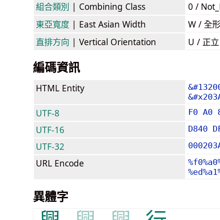
組合類別
| Combining Class
0 / Not
東亞寬度
| East Asian Width
W / 全
直排方向
| Vertical Orientation
U / 正
編碼資訊
HTML Entity
&#1320
&#x203
UTF-8
F0 A0 
UTF-16
D840 D
UTF-32
000203
URL Encode
%f0%a0
%ed%a1
異體字