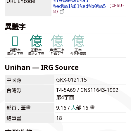
URL Encode
%f0%a0%90%a5
(CESU-
%ed%a1%81%ed%b0%a5
8)
異體字
𠌼
億
億
億
異體字
正體字
戶籍正字
正字
漢語大字典
漢語大字典
戶籍文字
台灣教育部
Unihan — IRG Source
GKX-0121.15
中國源
T4-5A69 / CNS11643-1992
台灣源
第4字面
部首 . 筆畫
9.16 /
⼈
部 16 畫
18
總筆畫