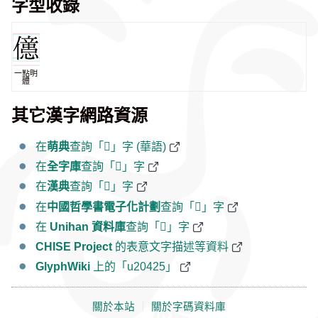
字型收錄
一點明
體
其它漢字網路資源
在
萌典
查詢「𠐥」字 (華語)
在
全字庫
查詢「𠐥」字
在
漢典
查詢「𠐥」字
在
中國哲學書電子化計劃
查詢「𠐥」字
在
Unihan 資料庫
查詢「𠐥」字
CHISE Project
的表意文字描述等資料
GlyphWiki
上的「u20425」
關於本站
｜
關於字碼資料庫