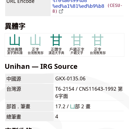
URL Encode
%f0%a0%99%b8
(CESU-
%ed%a1%81%ed%b9%b8
8)
異體字
山
山
甘
甘
甘
其他異體
正字
正體字
戶籍正字
正字
漢字資料庫
台灣教育部
漢語大字典
戶籍文字
台灣教育部
Unihan — IRG Source
GKX-0135.06
中國源
台灣源
T6-2154 / CNS11643-1992 第
6字面
部首 . 筆畫
17.2 /
⼐
部 2 畫
4
總筆畫