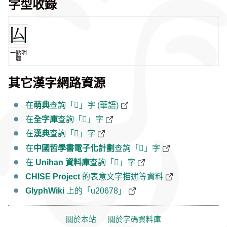
字型收錄
一點明
體
其它漢字網路資源
在
萌典
查詢「𠙸」字 (華語)
在
全字庫
查詢「𠙸」字
在
漢典
查詢「𠙸」字
在
中國哲學書電子化計劃
查詢「𠙸」字
在
Unihan 資料庫
查詢「𠙸」字
CHISE Project
的表意文字描述等資料
GlyphWiki
上的「u20678」
關於本站
｜
關於字碼資料庫