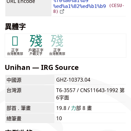
URL Encode
%f0%a0%a1%b9
(CESU-
%ed%a1%82%ed%b1%b9
8)
異體字
𠡡
殘
殘
正字
戶籍正字
正字
台灣教育部
戶籍文字
台灣教育部
Unihan — IRG Source
GHZ-10373.04
中國源
台灣源
T6-3557 / CNS11643-1992 第
6字面
部首 . 筆畫
19.8 /
⼒
部 8 畫
10
總筆畫