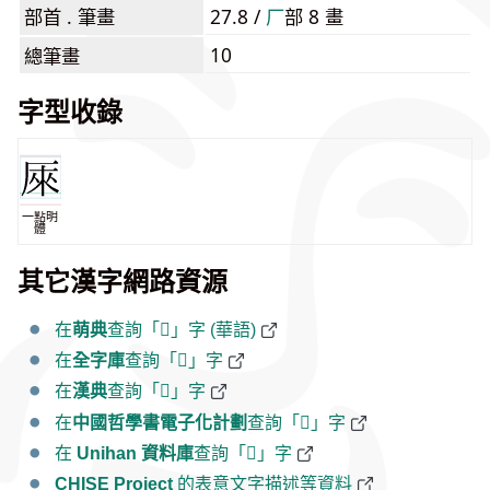
部首 . 筆畫
27.8 /
⼚
部 8 畫
10
總筆畫
字型收錄
一點明
體
其它漢字網路資源
在
萌典
查詢「𠩬」字 (華語)
在
全字庫
查詢「𠩬」字
在
漢典
查詢「𠩬」字
在
中國哲學書電子化計劃
查詢「𠩬」字
在
Unihan 資料庫
查詢「𠩬」字
CHISE Project
的表意文字描述等資料