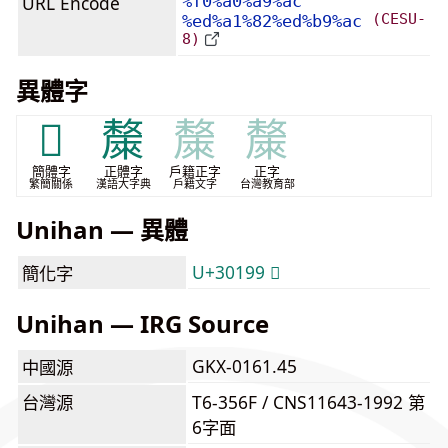
URL Encode
%f0%a0%a9%ac
(CESU-
%ed%a1%82%ed%b9%ac
8)
異體字
𰆙
斄
斄
斄
簡體字
正體字
戶籍正字
正字
繁簡關係
漢語大字典
戶籍文字
台灣教育部
Unihan — 異體
U+30199 𰆙
簡化字
Unihan — IRG Source
GKX-0161.45
中國源
台灣源
T6-356F / CNS11643-1992 第
6字面