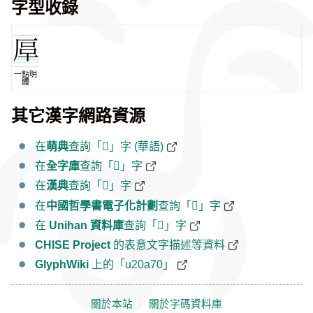
字型收錄
一點明
體
其它漢字網路資源
在
萌典
查詢「𠩰」字 (華語)
在
全字庫
查詢「𠩰」字
在
漢典
查詢「𠩰」字
在
中國哲學書電子化計劃
查詢「𠩰」字
在
Unihan 資料庫
查詢「𠩰」字
CHISE Project
的表意文字描述等資料
GlyphWiki
上的「u20a70」
關於本站
｜
關於字碼資料庫