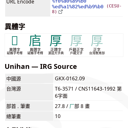
URL Encode
%f0%a0%a9%b0
(CESU-
%ed%a1%82%ed%b9%b0
8)
異體字
𢈂
㢂
厚
厚
厚
異體字
異體字
正體字
戶籍正字
正字
疑難字考釋
疑難字考釋
漢語大字典
戶籍文字
台灣教育部
Unihan — IRG Source
GKX-0162.09
中國源
台灣源
T6-3571 / CNS11643-1992 第
6字面
部首 . 筆畫
27.8 /
⼚
部 8 畫
10
總筆畫