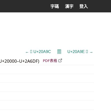
字碼
漢字
登入
𝄜
← 𠪜 U+20A9C
U+20A9E 𠪞 →
U+20000–U+2A6DF)
PDF表格