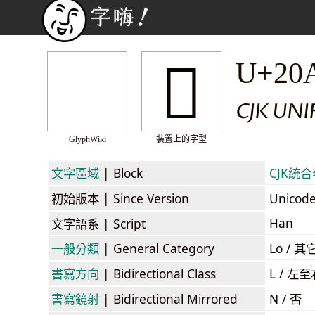
𠪝
U+20
CJK UN
GlyphWiki
裝置上的字型
文字區域
| Block
CJK統合表
初始版本
| Since Version
Unicod
Han
文字語系
| Script
一般分類
| General Category
Lo / 其它
書寫方向
| Bidirectional Class
L / 左
書寫鏡射
| Bidirectional Mirrored
N / 否