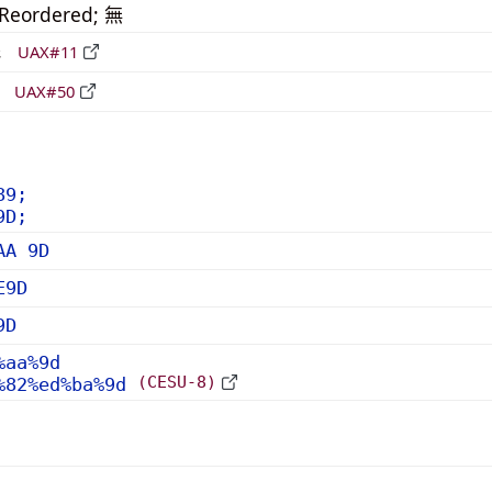
_Reordered; 無
形
UAX#11
立
UAX#50
89;
9D;
AA 9D
E9D
9D
%aa%9d
(CESU-8)
%82%ed%ba%9d