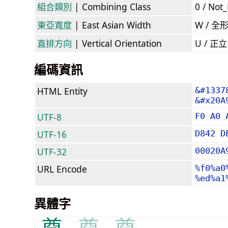
組合類別
| Combining Class
0 / Not
東亞寬度
| East Asian Width
W / 全
直排方向
| Vertical Orientation
U / 正
編碼資訊
HTML Entity
&#1337
&#x20A
UTF-8
F0 A0 
UTF-16
D842 D
UTF-32
00020A
URL Encode
%f0%a0
%ed%a1
異體字