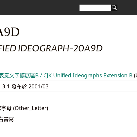
A9D
IFIED IDEOGRAPH-20A9D
意文字擴展區B / CJK Unified Ideographs Extension B
(
e 3.1 發布於 2001/03
字母 (Other_Letter)
至右書寫