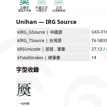
奠
奠
奠
正體字
戶籍正字
正字
漢語大字典
戶籍文字
台灣教育部
Unihan — IRG Source
GKX-01
kIRG_GSource |
中國源
kIRG_TSource |
台灣源
T6-5B3
kRSUnicode |
部首 . 筆畫
27.12 /
14
kTotalStrokes |
總筆畫
字型收錄
一點明體