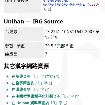
URL Encode
%f0%a0%ac%b4
(CESU-
%ed%a1%82%ed%bc%b4
8)
Unihan — IRG Source
台灣源
TF-2341 / CNS11643-2007 第
15字面
部首 . 筆畫
29.5 /
⼜
部 5 畫
7
總筆畫
其它漢字網路資源
在
萌典
查詢「𠬴」字 (華語)
在
全字庫
查詢「𠬴」字
在
漢典
查詢「𠬴」字
在
中國哲學書電子化計劃
查詢「𠬴」字
在
Unihan 資料庫
查詢「𠬴」字