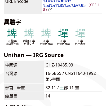
URL Encode
%f0%a1%90%95
(CESU-
%ed%a1%85%ed%b0%95
8)
異體字
埤
埤
埤
墠
墠
正體字
戶籍正字
正字
正字
正字
漢語大字典
戶籍文字
台灣教育部
台灣教育部
俗字叢考
Unihan — IRG Source
GHZ-10485.03
中國源
T6-5B65 / CNS11643-1992
台灣源
第6字面
部首 . 筆畫
32.11 /
⼟
部 11 畫
14
總筆畫