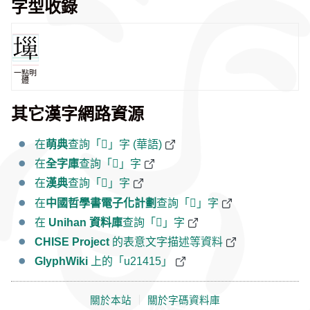
字型收錄
一點明
體
其它漢字網路資源
在
萌典
查詢「𡐕」字 (華語)
在
全字庫
查詢「𡐕」字
在
漢典
查詢「𡐕」字
在
中國哲學書電子化計劃
查詢「𡐕」字
在
Unihan 資料庫
查詢「𡐕」字
CHISE Project
的表意文字描述等資料
GlyphWiki
上的「u21415」
關於本站
｜
關於字碼資料庫