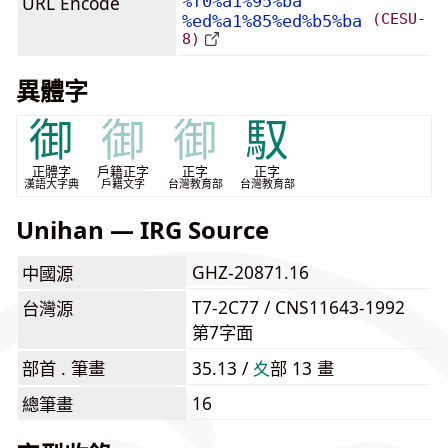
URL Encode
%f0%a1%95%ba
(CESU-
%ed%a1%85%ed%b5%ba
8)
異體字
御
御
御
馭
正體字
戶籍正字
正字
正字
漢語大字典
戶籍文字
台灣教育部
台灣教育部
Unihan — IRG Source
GHZ-20871.16
中國源
T7-2C77 / CNS11643-1992
台灣源
第7字面
部首 . 筆畫
35.13 /
⼢
部 13 畫
16
總筆畫