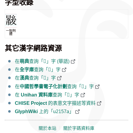
字型收錄
一點明
體
其它漢字網路資源
在
萌典
查詢「𡕺」字 (華語)
在
全字庫
查詢「𡕺」字
在
漢典
查詢「𡕺」字
在
中國哲學書電子化計劃
查詢「𡕺」字
在
Unihan 資料庫
查詢「𡕺」字
CHISE Project
的表意文字描述等資料
GlyphWiki
上的「u2157a」
關於本站
｜
關於字碼資料庫