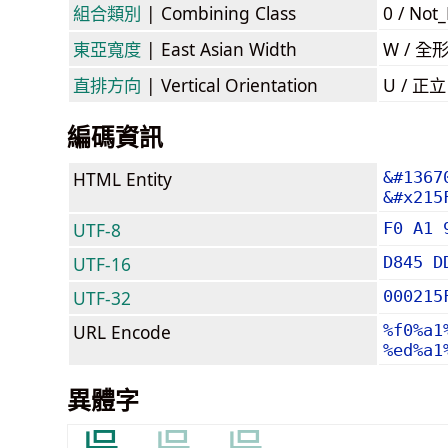
組合類別
| Combining Class
0 / Not
東亞寬度
| East Asian Width
W / 全
直排方向
| Vertical Orientation
U / 正
編碼資訊
HTML Entity
&#1367
&#x215
UTF-8
F0 A1 
UTF-16
D845 D
UTF-32
000215
URL Encode
%f0%a1
%ed%a1
異體字