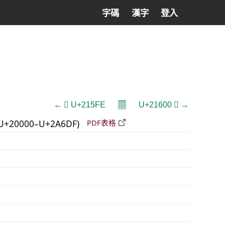
字碼
漢字
登入
𝄜
← 𡗾 U+215FE
U+21600 𡘀 →
U+20000–U+2A6DF)
PDF表格