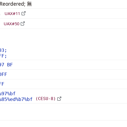
_Reordered; 無
形
UAX#11
立
UAX#50
03;
FF;
97 BF
DFF
FF
%97%bf
(CESU-8)
%85%ed%b7%bf