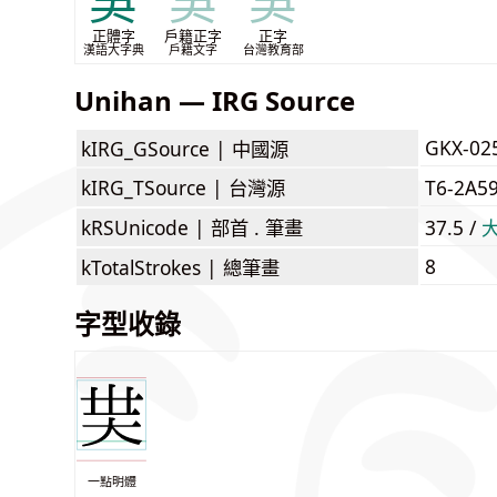
吳
吳
吳
正體字
戶籍正字
正字
漢語大字典
戶籍文字
台灣教育部
Unihan — IRG Source
GKX-02
kIRG_GSource |
中國源
kIRG_TSource |
台灣源
T6-2A5
kRSUnicode |
部首 . 筆畫
37.5 /
8
kTotalStrokes |
總筆畫
字型收錄
一點明體