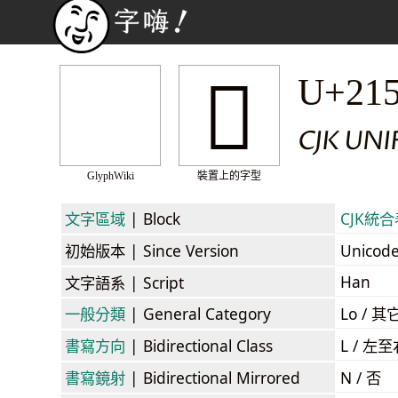
𡗿
U+21
CJK UNI
GlyphWiki
裝置上的字型
文字區域
| Block
CJK統合表
初始版本
| Since Version
Unicod
Han
文字語系
| Script
一般分類
| General Category
Lo / 其它
書寫方向
| Bidirectional Class
L / 左
書寫鏡射
| Bidirectional Mirrored
N / 否