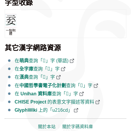
字型收錄
一點明
體
其它漢字網路資源
在
萌典
查詢「𡛍」字 (華語)
在
全字庫
查詢「𡛍」字
在
漢典
查詢「𡛍」字
在
中國哲學書電子化計劃
查詢「𡛍」字
在
Unihan 資料庫
查詢「𡛍」字
CHISE Project
的表意文字描述等資料
GlyphWiki
上的「u216cd」
關於本站
｜
關於字碼資料庫