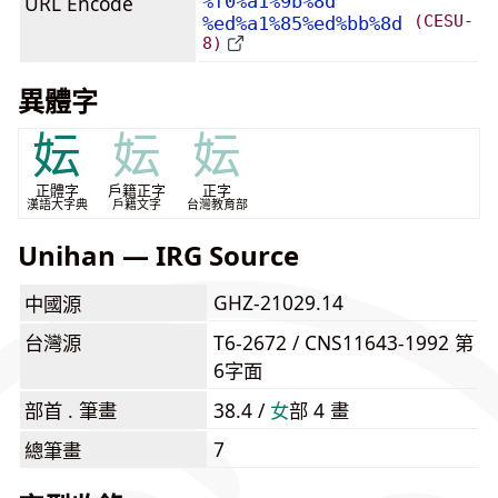
URL Encode
%f0%a1%9b%8d
(CESU-
%ed%a1%85%ed%bb%8d
8)
異體字
妘
妘
妘
正體字
戶籍正字
正字
漢語大字典
戶籍文字
台灣教育部
Unihan — IRG Source
GHZ-21029.14
中國源
台灣源
T6-2672 / CNS11643-1992 第
6字面
部首 . 筆畫
38.4 /
⼥
部 4 畫
7
總筆畫