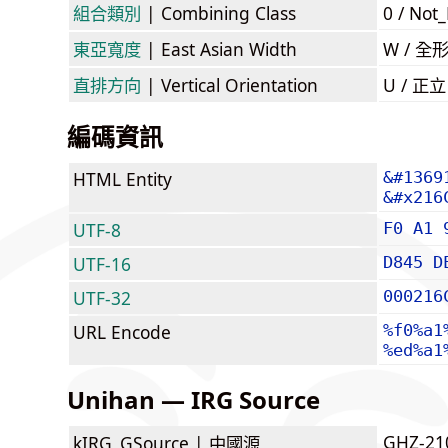
組合類別
| Combining Class
0 / Not
東亞寬度
| East Asian Width
W / 全
直排方向
| Vertical Orientation
U / 正
編碼資訊
HTML Entity
&#1369
&#x216
UTF-8
F0 A1 
UTF-16
D845 D
UTF-32
000216
URL Encode
%f0%a1
%ed%a1
Unihan — IRG Source
GHZ-21
kIRG_GSource |
中國源