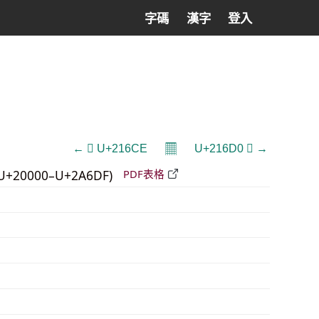
字碼
漢字
登入
𝄜
← 𡛎 U+216CE
U+216D0 𡛐 →
U+20000–U+2A6DF)
PDF表格