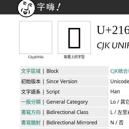
𡛏
U+21
CJK UNI
GlyphWiki
裝置上的字型
文字區域
| Block
CJK統合表
初始版本
| Since Version
Unicod
Han
文字語系
| Script
一般分類
| General Category
Lo / 其它
書寫方向
| Bidirectional Class
L / 左
書寫鏡射
| Bidirectional Mirrored
N / 否