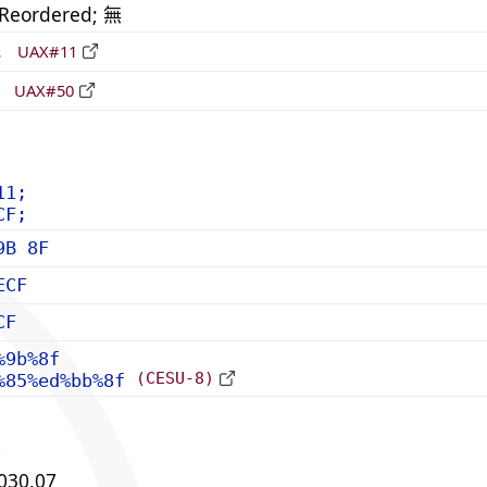
_Reordered; 無
形
UAX#11
立
UAX#50
11;
CF;
9B 8F
ECF
CF
%9b%8f
(CESU-8)
%85%ed%bb%8f
030.07