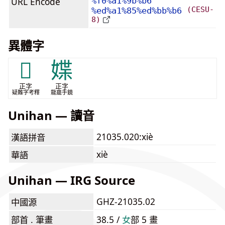
URL Encode
%f0%a1%9b%b6
(CESU-
%ed%a1%85%ed%bb%b6
8)
異體字
𡜄
媟
正字
正字
疑難字考釋
龍龕手鏡
Unihan — 讀音
21035.020:xiè
漢語拼音
xiè
華語
Unihan — IRG Source
GHZ-21035.02
中國源
部首 . 筆畫
38.5 /
⼥
部 5 畫