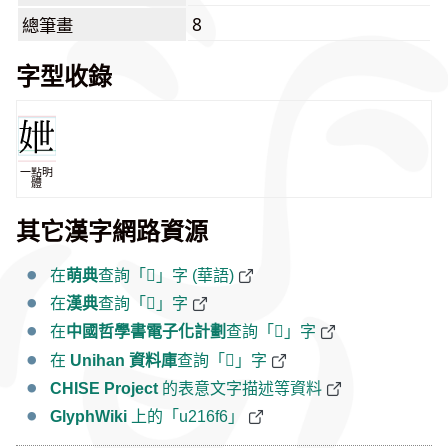
8
總筆畫
字型收錄
一點明
體
其它漢字網路資源
在
萌典
查詢「𡛶」字 (華語)
在
漢典
查詢「𡛶」字
在
中國哲學書電子化計劃
查詢「𡛶」字
在
Unihan 資料庫
查詢「𡛶」字
CHISE Project
的表意文字描述等資料
GlyphWiki
上的「u216f6」