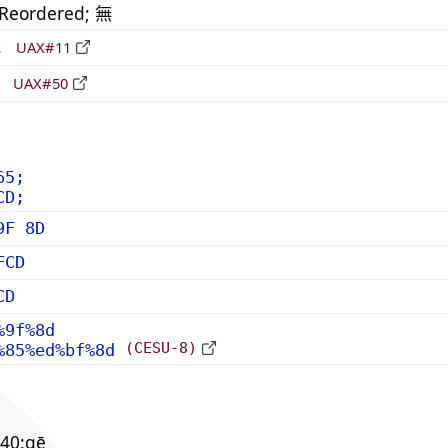
_Reordered; 無
形
UAX#11
立
UAX#50
65;
CD;
9F 8D
FCD
CD
%9f%8d
(CESU-8)
%85%ed%bf%8d
40:gē