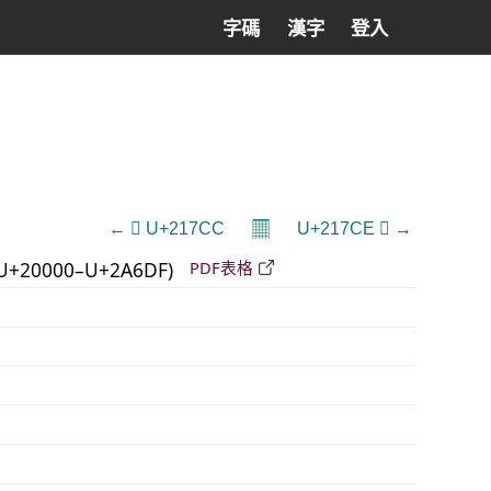
字碼
漢字
登入
𝄜
← 𡟌 U+217CC
U+217CE 𡟎 →
U+20000–U+2A6DF)
PDF表格