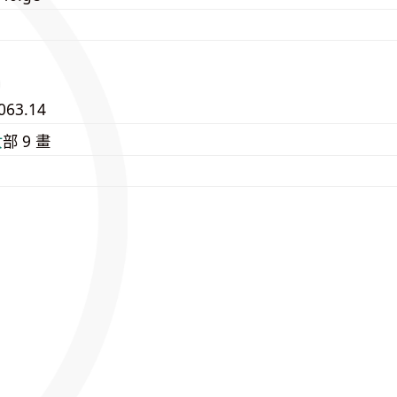
063.14
⼥
部 9 畫