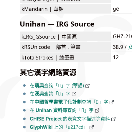
gē
kMandarin |
華語
Unihan — IRG Source
GHZ-21
kIRG_GSource |
中國源
kRSUnicode |
部首 . 筆畫
38.9 /
12
kTotalStrokes |
總筆畫
其它漢字網路資源
在
萌典
查詢「𡟍」字 (華語)
在
漢典
查詢「𡟍」字
在
中國哲學書電子化計劃
查詢「𡟍」字
在
Unihan 資料庫
查詢「𡟍」字
CHISE Project
的表意文字描述等資料
GlyphWiki
上的「u217cd」