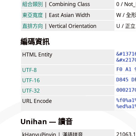
組合類別
| Combining Class
0 / Not
東亞寬度
| East Asian Width
W / 全
直排方向
| Vertical Orientation
U / 正
編碼資訊
HTML Entity
&#1371
&#x217
UTF-8
F0 A1 
UTF-16
D845 D
UTF-32
000217
URL Encode
%f0%a1
%ed%a1
Unihan — 讀音
21063.1
kHanyuPinyin |
漢語拼音