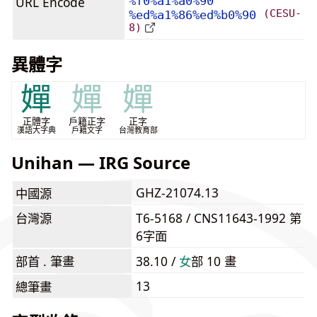
URL Encode
%f0%a1%a0%90
(CESU-
%ed%a1%86%ed%b0%90
8)
異體字
嬋
嬋
嬋
正體字
戶籍正字
正字
漢語大字典
戶籍文字
台灣教育部
Unihan — IRG Source
GHZ-21074.13
中國源
台灣源
T6-5168 / CNS11643-1992 第
6字面
部首 . 筆畫
38.10 /
⼥
部 10 畫
13
總筆畫