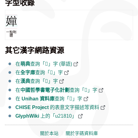
字型收錄
一點明
體
其它漢字網路資源
在
萌典
查詢「𡠐」字 (華語)
在
全字庫
查詢「𡠐」字
在
漢典
查詢「𡠐」字
在
中國哲學書電子化計劃
查詢「𡠐」字
在
Unihan 資料庫
查詢「𡠐」字
CHISE Project
的表意文字描述等資料
GlyphWiki
上的「u21810」
關於本站
｜
關於字碼資料庫