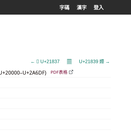
字碼
漢字
登入
𝄜
← 𡠷 U+21837
U+21839 𡠹 →
U+20000–U+2A6DF)
PDF表格