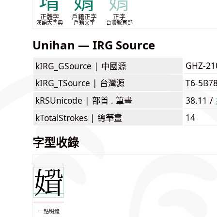
壻
婿
婿
正體字
戶籍正字
正字
漢語大字典
戶籍文字
台灣教育部
Unihan — IRG Source
GHZ-21
kIRG_GSource |
中國源
kIRG_TSource |
台灣源
T6-5B7
kRSUnicode |
部首 . 筆畫
38.11 /
14
kTotalStrokes |
總筆畫
字型收錄
一點明體