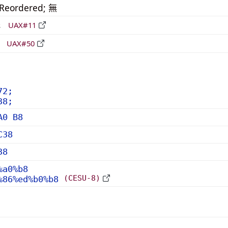
_Reordered; 無
形
UAX#11
立
UAX#50
72;
38;
A0 B8
C38
38
%a0%b8
(CESU-8)
%86%ed%b0%b8