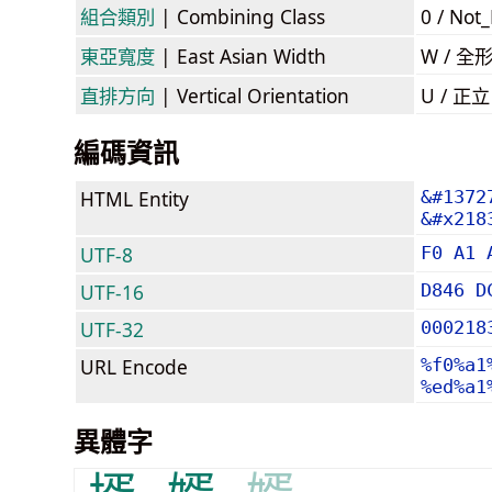
組合類別
| Combining Class
0 / Not
東亞寬度
| East Asian Width
W / 全
直排方向
| Vertical Orientation
U / 正
編碼資訊
HTML Entity
&#1372
&#x218
UTF-8
F0 A1 
UTF-16
D846 D
UTF-32
000218
URL Encode
%f0%a1
%ed%a1
異體字