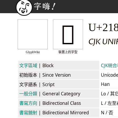
𡠸
U+21
CJK UNI
GlyphWiki
裝置上的字型
文字區域
| Block
CJK統合表
初始版本
| Since Version
Unicod
Han
文字語系
| Script
一般分類
| General Category
Lo / 其它
書寫方向
| Bidirectional Class
L / 左
書寫鏡射
| Bidirectional Mirrored
N / 否