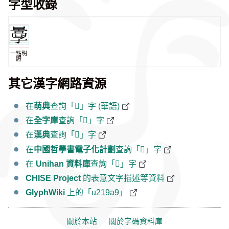
字型收錄
一點明
體
其它漢字網路資源
在
萌典
查詢「𡦩」字 (華語)
在
全字庫
查詢「𡦩」字
在
漢典
查詢「𡦩」字
在
中國哲學書電子化計劃
查詢「𡦩」字
在
Unihan 資料庫
查詢「𡦩」字
CHISE Project
的表意文字描述等資料
GlyphWiki
上的「u219a9」
關於本站
｜
關於字碼資料庫