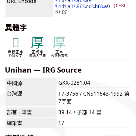
URL Encode
%f0%a1%a6%a9
(CESU-
%ed%a1%86%ed%b6%a9
8)
異體字
𠪋
厚
厚
戶籍正字
正體字
正字
戶籍文字
漢語大字典
台灣教育部
Unihan — IRG Source
GKX-0281.04
中國源
台灣源
T7-3756 / CNS11643-1992 第
7字面
部首 . 筆畫
39.14 /
⼦
部 14 畫
17
總筆畫