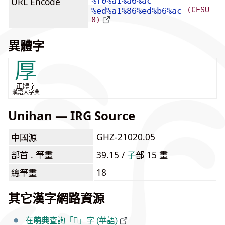
URL Encode
%f0%a1%a6%ac
(CESU-
%ed%a1%86%ed%b6%ac
8)
異體字
厚
正體字
漢語大字典
Unihan — IRG Source
GHZ-21020.05
中國源
部首 . 筆畫
39.15 /
⼦
部 15 畫
18
總筆畫
其它漢字網路資源
在
萌典
查詢「𡦬」字 (華語)