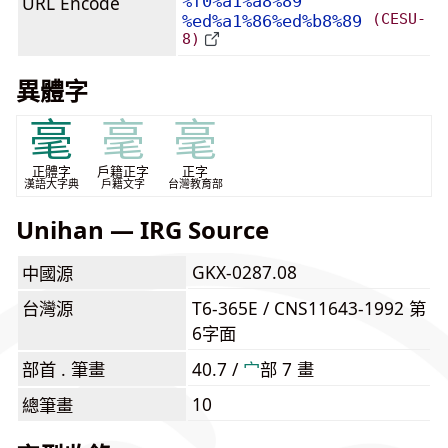
URL Encode
%f0%a1%a8%89
(CESU-
%ed%a1%86%ed%b8%89
8)
異體字
毫
毫
毫
正體字
戶籍正字
正字
漢語大字典
戶籍文字
台灣教育部
Unihan — IRG Source
GKX-0287.08
中國源
台灣源
T6-365E / CNS11643-1992 第
6字面
部首 . 筆畫
40.7 /
⼧
部 7 畫
10
總筆畫