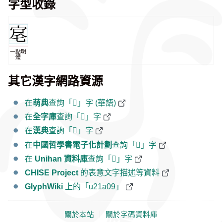
字型收錄
一點明
體
其它漢字網路資源
在
萌典
查詢「𡨉」字 (華語)
在
全字庫
查詢「𡨉」字
在
漢典
查詢「𡨉」字
在
中國哲學書電子化計劃
查詢「𡨉」字
在
Unihan 資料庫
查詢「𡨉」字
CHISE Project
的表意文字描述等資料
GlyphWiki
上的「u21a09」
關於本站
｜
關於字碼資料庫