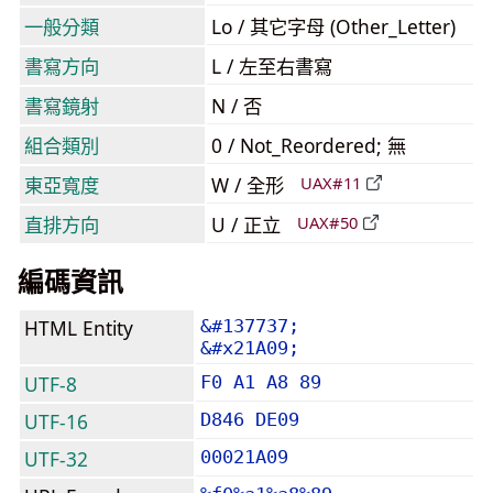
一般分類
Lo / 其它字母 (Other_Letter)
書寫方向
L / 左至右書寫
書寫鏡射
N / 否
組合類別
0 / Not_Reordered; 無
東亞寬度
W / 全形
UAX#11
直排方向
U / 正立
UAX#50
編碼資訊
HTML Entity
&#137737;
&#x21A09;
UTF-8
F0 A1 A8 89
UTF-16
D846 DE09
UTF-32
00021A09